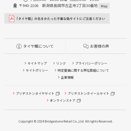
〒940-2106 新潟県長岡市古正寺2丁目30番地
Map
タイヤ館について
お客様の声
サイトマップ
リンク
プライバシーポリシー
サイトポリシー
特定整備に関する弊社取組について
企業情報
ブリヂストンタイヤサイト
ブリヂストンホイールサイト
オンラインストア
Copyright © 2024 Bridgestone Retail Co.,Ltd. All rights Reserved.
タイヤ点検・安全点検/タイヤ履き替え/オイル交換/その他
ピット作業の予約