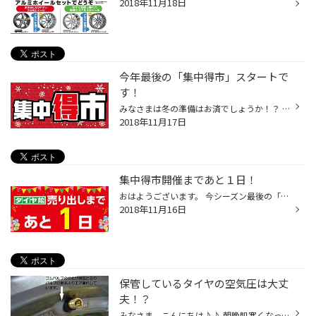
2018年11月18日
今年最後の「集中得市」スタートで
す！
みなさまは冬の準備はお済でしょうか！？ タイヤ館では本日より11/25(土)までスタッドレスタイヤの売り出しを開催しています。 お買得スタッドレスやスタッドレスホイールセットなど売出し価格にてご提供致します。 これからスタッドレスタイヤを購入しようと考えている方、まだどうするか？検討中...
2018年11月17日
集中得市開催まであと１日！
おはようございます。 今シーズン最後の「集中得市」を11/17(土）より11/25(日）の９日間開催いたします。 11/17（土）に長岡地区（一部除く）に新聞折り込みチラシを入れさせて頂きました。 お買得目玉品として・・・ 信頼のブリヂストン製アルミホイール＋新商品アイスパートナー２のセットをお買...
2018年11月16日
保管しているタイヤの空気圧は大丈
夫！？
みなさま、こんにちは♪♪ 朝晩肌寒くなってきましたが。。。かぜなどひいていませんか? みなさまの冬の準備は大丈夫でしょうか！？ いざ！タイヤの付け替えをと思いタイヤを取り出してみると・・・タイヤの空気がぬけている！？ そんな経験はありませんか？ それはもしかすると・・・ホイールのチュ...