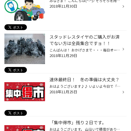
みなさま！ こんにちは(^-^)ﾉ そろそろ冬用タイヤ交換も落ち着いてまいりました。 平日の作業待ちも、さほど時間もかからず作業が出来るようになっております。 数年ご使用されたスタッドレスタイヤを取りあえず取付したが・・・ もしかして・・・今年は交換がヒツヨウ！？？？ 少し心配！ そんなお...
2018年11月30日
スタッドレスタイヤのご購入がお済
でない方は全員集合ですョ！！
こんばんは！ おかげさまで・・・毎日オープンから大変忙しくさせていただいておりますm(._.)m ご来店頂いたお客様には作業待ちで大変迷惑をお掛けしております。 当店は、作業予約を承っておりません。 ご来店頂いたお客様の受付順で作業をさせて頂いております。 タイヤ交換で来店される際は、多...
2018年11月29日
連休最終日！ 冬の準備は大丈夫？
おはようございます♪♪ いよいよ今日で「集中得市」ラストとなります。 スタッドレスタイヤをお得に購入できるチャンスも、今日残り１日となりました。 ラスト１日ですが・・皆様のご来店スタッフ一同心よりお待ちしております。
2018年11月25日
「集中得市」残り２日です。
おはようございます。 山沿いで積雪があり、連日オープンから多くのお客様にご来店いただいております。 集中得市も残り２日となりました。 まだスタッドレスタイヤを購入のご予定のあるお客様は、ぜひお早目にご準備ください。