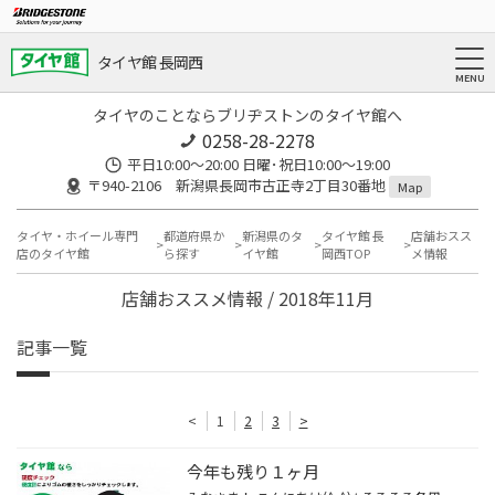
タイヤ館 長岡西
タイヤのことならブリヂストンのタイヤ館へ
0258-28-2278
平日10:00～20:00 日曜･祝日10:00～19:00
〒940-2106 新潟県長岡市古正寺2丁目30番地
Map
タイヤ・ホイール専門
都道府県か
新潟県のタ
タイヤ館 長
店舗おスス
店のタイヤ館
ら探す
イヤ館
岡西TOP
メ情報
店舗おススメ情報 / 2018年11月
記事一覧
<
1
2
3
>
今年も残り１ヶ月