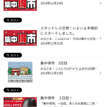
2018年11月24日
スタッドレス交換！いよいよ本格的
にスタートしました。
みなさま、こんばんは！ 今日は朝から天気も良く、タイヤ交換にはベストな条件なのか・・・・ 朝から全開！ タイヤ交換の“あらし”でした。 まだまだ「集中得市」真っ最中です。 スタッドレスタイヤの準備のお済でないお客様は、ぜひお早目にご購入ください。この連休は大変混雑が予想されます。 ご...
2018年11月21日
集中得市 3日目
みなさま！ こんにちは(^o^)/ 土日の2日間は、数多くのお客様にご来店・ご購入頂きありがとうございました。 どうやら・・・？１１/23（金）の日に気象庁の週刊天気に雨または雪が降る予報がでだようです。 まだ冬用タイヤの準備をされていないお客様は、早めの準備で安心・安全に運転出来るように ...
2018年11月19日
集中得市 ２日目！
「集中得市」一日目、多くのお客様にご来店頂きありがとうございました。 昨日が今シーズン一番のご来店、ご購入となりました。 まだまだ2日目ですので、お買得な商品も数多くございます。 まだスタッドレスタイヤの準備がお済でないお客様は、 この集中得市期間をご利用ください。 アルミホイール...