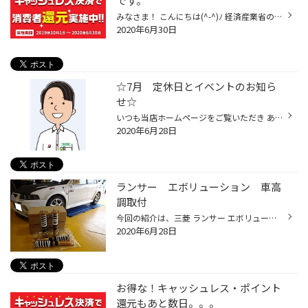
です。
みなさま！ こんにちは(^-^)ﾉ 経済産業省の「キャッシュレス・ポイント還元事業（キャッシュレス還元事業）」が、6月30日 本日をもって終了いたします。 今まで多くのお客様にカード決済いただきカード支払が当店でも随分増えたきがします。 明日からは、カード決済での還元はなくなりますが、カー...
2020年6月30日
☆7月 定休日とイベントのお知ら
せ☆
いつも当店ホームページをご覧いただき ありがとうございます。 7月の定休日は 1日（水） 8日（水） １ 5日（水） ２ 9日（水）の４日となります。 7/24(金)～7/26(日）の３日間 足回りイベントを開催いたします。 ＴＥＩＮ＆ＨＫＳ トヨタ 86 体感同乗試乗会を開催いたします。 そのほか 新商品Ｔ...
2020年6月28日
ランサー エボリューション 車高
調取付
今回の紹介は、三菱 ランサー エボリューションⅥ （ＣＰ９Ａ）に ＨＫＳ ハイパーマックスⅣ ＧＴの取付紹介事例です。 今までもＨＫＳの車高調をお使いいただいていましたが、リフレッシュするために 新しい車高調をご購入いただきました。 メーカー欠品で納期が約１ケ月かかり、お客様には大変ご迷...
2020年6月28日
お得な！キャッシュレス・ポイント
還元もあと数日。。。