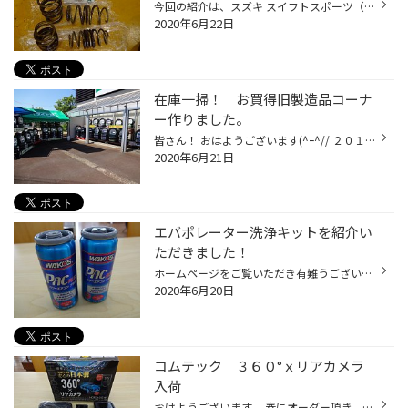
今回の紹介は、スズキ スイフトスポーツ（ZC33S)のローダウンスプリング取付。 交換するスプリングメーカーは、TEIN HIGH.TECH 乗り心地･異音・へたりの３大保証付で安心してお使いいただけます。 純正ショックアブソーバとの組み合わせで、快適な乗り心地重視のセッティング。 フロント マイナス３...
2020年6月22日
在庫一掃！ お買得旧製造品コーナ
ー作りました。
皆さん！ おはようございます(^ｰ^// ２０１９年１０月からスタートしたキャッシュレス消費者還元もこの6月で終了となります。 そこで・・・当店も在庫一掃！旧製造品や製造終了品の在庫売り尽くしコーナーを作りました。 少し製造年数が古い物や、Playz pxｼﾘｰｽﾞ・REGNO GR-XIなど製造が終了してしま...
2020年6月21日
エバポレーター洗浄キットを紹介い
ただきました！
ホームページをご覧いただき有難うございます。(^-^)ﾉ 今日はさほど気温も高くないのですが、ワコーズのパワーエアコンプラス PAC-P カーエアコン潤滑添加剤の充填作業を立て続けに２台ご依頼頂きました。 この商品はエアコンコンプレッサーの抵抗を減らし、効率を向上させる添加剤なので パワーロ...
2020年6月20日
コムテック ３６０°ｘリアカメラ
入荷
おはようございます。 春にオーダー頂き、入荷待ちのドライブレコーダーが漸く入荷致しました。 今日は、その商品 コムテック ＨＤＲ３６０ＧＷを紹介します。 日本製！ 安心の製品３年保証。おまけに、２万円のお見舞い金補償サービス付！ 前後２カメラドライブレコーダー フロント３６０°ｘリア...