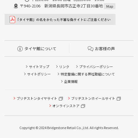
〒940-2106 新潟県長岡市古正寺2丁目30番地
Map
タイヤ館について
お客様の声
サイトマップ
リンク
プライバシーポリシー
サイトポリシー
特定整備に関する弊社取組について
企業情報
ブリヂストンタイヤサイト
ブリヂストンホイールサイト
オンラインストア
Copyright © 2024 Bridgestone Retail Co.,Ltd. All rights Reserved.
タイヤ点検・安全点検/タイヤ履き替え/オイル交換/その他
ピット作業の予約