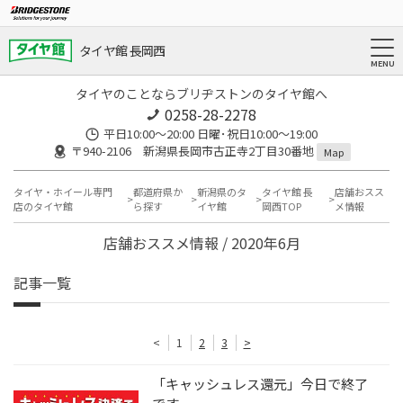
タイヤ館 長岡西
タイヤのことならブリヂストンのタイヤ館へ
0258-28-2278
平日10:00～20:00 日曜･祝日10:00～19:00
〒940-2106 新潟県長岡市古正寺2丁目30番地
Map
タイヤ・ホイール専門
都道府県か
新潟県のタ
タイヤ館 長
店舗おスス
店のタイヤ館
ら探す
イヤ館
岡西TOP
メ情報
店舗おススメ情報 / 2020年6月
記事一覧
<
1
2
3
>
「キャッシュレス還元」今日で終了