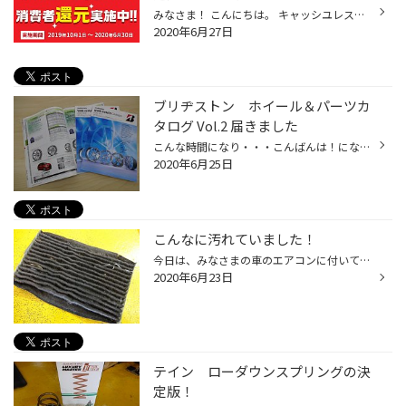
みなさま！ こんにちは。 キャッシユレス・ポイント還元事業も６月末で終了となります。 今月中の購入であれば、カード決済で２％還元できます。 （カード会社により対応できない場合もあります。） ぜひ、何か当店で必要な物があれば・・・今月中がお得です！タイヤ・アルミホイール・作業工賃・バ...
2020年6月27日
ブリヂストン ホイール＆パーツカ
タログ Vol.2 届きました
こんな時間になり・・・こんばんは！になってしまいました。 本日、２０２０ Vol.2 ブリヂストン ＷＨＥＥＬ＆ＰＡＲＴＳ Ｃａｔａｌｏｇｕｅ が届きました。一部、前モデルと入れ替わりで新商品が発売されます。 人気のＢＡＬＭＩＮＵＭ ＴＲ１０が在庫のみの販売になり 新商品 ＢＡＬＭＩＮＵＭ ...
2020年6月25日
こんなに汚れていました！
今日は、みなさまの車のエアコンに付いているエアコンフィルターの汚れについて・・・ 最近の事なのですが、たて続けにエアコンフィルタ－交換で取外したフィルターが この様な状態で・・・私もお客様もビックリ！！中古で購入していたため、交換の記録もなく点検してみた結果がこれです。 直ちに新...
2020年6月23日
テイン ローダウンスプリングの決
定版！