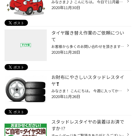
みなさま♪♪ こんにちは。 今日で11月最終日ですが・・・現在、当店の冬タイヤ交換状況ですが、 購入頂いたスタッドレスタイヤの残り台数が数台となりました。 今年は11月に入りタイヤ購入と履き替えが意外に早く、１１月末でほぼ購入いただいた お客様に取付を終えた状況となっております。 ぜひ・...
2020年11月30日
タイヤ履き替え作業のご依頼につい
て
お客様から多くのお問い合わせを頂きますが、 当店、タイヤ履き替え作業の予約サービスを行っておりません。 ご来店頂いたお客様の受け付け順で、作業を行っております。 時間帯によっては、多少待ち時間が必要になることもあります。 何卒、ご理解・ご協力のほど、よろしくお願いいたします。
2020年11月28日
お財布にやさしいスタッドレスタイ
ヤ❣
みなさま！ こんにちは。 今週に入ってからは、タイヤの履き替え作業は少し落ち着いております。 作業待ちも少なくて交換できそうです。 ぜひ、こんな日にタイヤ交換にご来店頂くとスムーズかと思います。 本日は、限られたお店でしか売っていない、お手頃スタッドレスタイヤを紹介します。ブリヂス...
2020年11月26日
スタッドレスタイヤの装着はお済で
すか !?
ホームページをご覧頂きありがとうございます。 皆様はスタッドレスタイヤの履き替えはお済ですか！？ この連休にタイヤ交換をされた方は多いのではないでしょうか・・・ そんなお客様に、ぜひ！お気軽に点検に来てください。11月もあと少しですが、現在納期がかかるサイズもやや出ております。 タ...