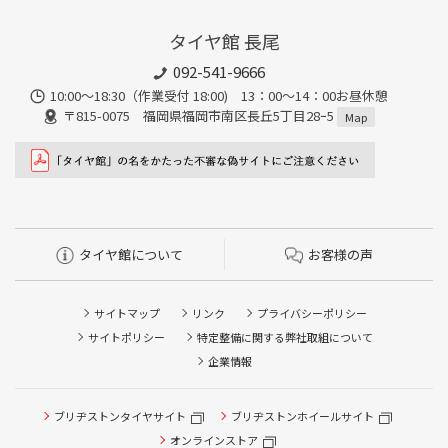
タイヤ館 長尾
092-541-9666
10:00～18:30（作業受付 18:00) 13：00～14：00お昼休憩
〒815-0075 福岡県福岡市南区長丘5丁目28ｰ5
Map
タイヤ館について
お客様の声
サイトマップ
リンク
プライバシーポリシー
サイトポリシー
特定整備に関する弊社取組について
企業情報
タイヤ点検・安全点検/タイヤ履き替え/オイル交換/その他
ブリヂストンタイヤサイト
ブリヂストンホイールサイト
ピット作業の予約
オンラインストア