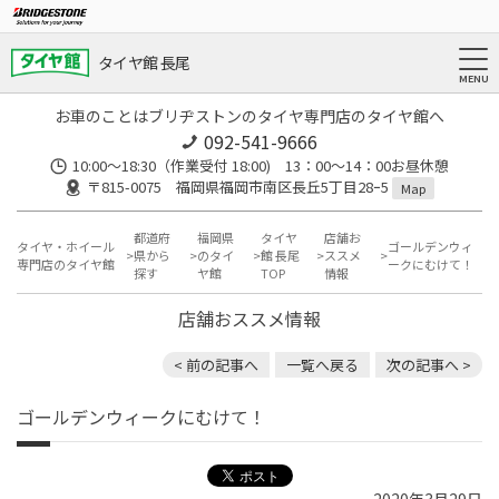
タイヤ館 長尾
お車のことはブリヂストンのタイヤ専門店のタイヤ館へ
092-541-9666
10:00～18:30（作業受付 18:00) 13：00～14：00お昼休憩
〒815-0075 福岡県福岡市南区長丘5丁目28ｰ5
Map
都道府
福岡県
タイヤ
店舗お
タイヤ・ホイール
ゴールデンウィ
県から
のタイ
館 長尾
ススメ
専門店のタイヤ館
ークにむけて！
探す
ヤ館
TOP
情報
店舗おススメ情報
< 前の記事へ
一覧へ戻る
次の記事へ >
ゴールデンウィークにむけて！