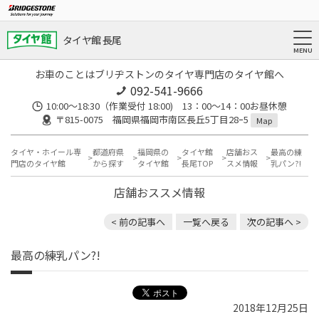
タイヤ館 長尾
お車のことはブリヂストンのタイヤ専門店のタイヤ館へ
092-541-9666
10:00～18:30（作業受付 18:00) 13：00～14：00お昼休憩
〒815-0075 福岡県福岡市南区長丘5丁目28ｰ5
Map
タイヤ・ホイール専
都道府県
福岡県の
タイヤ館
店舗おス
最高の練
門店のタイヤ館
から探す
タイヤ館
長尾TOP
スメ情報
乳パン?!
店舗おススメ情報
< 前の記事へ
一覧へ戻る
次の記事へ >
最高の練乳パン?!
2018年12月25日