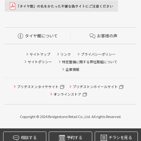
タイヤ館について
お客様の声
サイトマップ
リンク
プライバシーポリシー
サイトポリシー
特定整備に関する弊社取組について
企業情報
ブリヂストンタイヤサイト
ブリヂストンホイールサイト
タイヤ点検・安全点検/タイヤ履き替え/オイル交換/その他
ピット作業の予約
オンラインストア
クローク契約会員専用タイヤ履き替え※タイヤ履き替えを
希望のクローク契約会員の方はこちらを選択ください
Copyright © 2024 Bridgestone Retail Co.,Ltd. All rights Reserved.
本日のタイヤ履き替え順番待ち予約 ※クローク契約会員の
方はご利用いただけません
相談する
予約する
チラシを見る