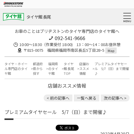
タイヤ館 長尾
お車のことはブリヂストンのタイヤ専門店のタイヤ館へ
092-541-9666
10:00～18:30（作業受付 18:00) 13：00～14：00お昼休憩
〒815-0075 福岡県福岡市南区長丘5丁目28ｰ5
Map
タイヤ・ホイー
都道府
福岡県
タイヤ
店舗お
プレミアムタイヤセー
ル専門店のタイ
県から
のタイ
館 長尾
ススメ
ル 5/7（日）まで開催
ヤ館
探す
ヤ館
TOP
情報
♪
店舗おススメ情報
< 前の記事へ
一覧へ戻る
次の記事へ >
プレミアムタイヤセール 5/7（日）まで開催♪