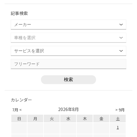
記事検索
カレンダー
2026年8月
7月 <
> 9月
日
月
火
水
木
金
土
1