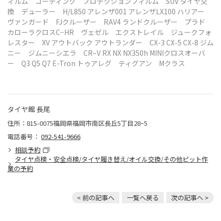
ィルム コーティング プロテクションフィルム
SUV タイヤ交
換 デューラー H/L850 アレンザ001 アレンザLX100
ハリアー
ヴァンガード FJクルーザー RAV4 ランドクルーザー プラド
カローラクロスC−HR ヴェゼル エクストレイル ジュークフォ
レスター XV アウトバック アウトランダー CX-3 CX-5 CX-8 ジム
ニー ジムニーシエラ CR–V RX NX NX350h MINIクロスオーバ
ー Q3 Q5 Q7 E-Tron トゥアレグ ティグアン Mクラス
タイヤ館 長尾
住所：815-0075福岡県福岡市南区長丘5丁目28ｰ5
電話番号：
092-541-9666
相談予約
タイヤ点検・安全点検/タイヤ履き替え/オイル交換/その他ピット作
業の予約
< 前の記事へ
一覧へ戻る
次の記事へ >