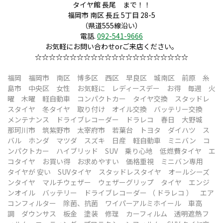
タイヤ館 長尾 まで！！
福岡市 南区 長丘 5丁目 28-5
（県道555線沿い）
電話.
092-541-9666
お気軽にお問い合わせorご来店ください。
☆☆☆☆☆☆☆☆☆☆☆☆☆☆☆☆☆☆☆☆☆☆
福岡 福岡市 南区 博多区 西区 早良区 城南区 前原 糸
島市 中央区 女性 お気軽に レディースデー
お得 毎週 火
曜 木曜
軽自動車 コンパクトカー タイヤ交換 スタッドレ
スタイヤ 冬タイヤ 取り付け
オイル交換 バッテリー交換
メンテナンス ドライブレコーダー ドラレコ 春日 大野城
那珂川市 筑紫野市 太宰府市 若葉台 トヨタ ダイハツ ス
バル ホンダ マツダ スズキ 日産 軽自動車 ミニバン コ
ンパクトカー ハイブリッド SUV 乗り心地 低燃費タイヤ エ
コタイヤ お買い得 お求めやすい 価格重視 ミニバン専用
タイヤが 安い SUVタイヤ スタッドレスタイヤ オールシーズ
ンタイヤ マルチウェザー ウェザーグリップ タイヤ エンジ
ンオイル バッテリー ドライブレコーダー （ ドラレコ ） エア
コンフィルター 除菌、抗菌 ワイパーアルミホイール 車高
調 ダウンサス 板金 塗装 修理 カーフィルム 透明遮熱フ