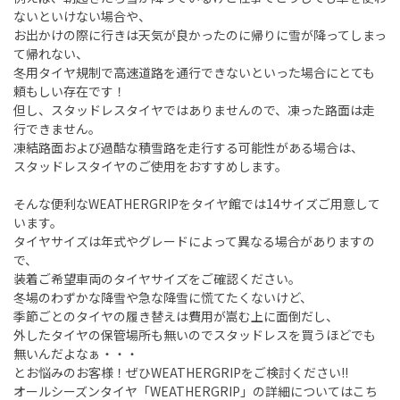
ないといけない場合や、
お出かけの際に行きは天気が良かったのに帰りに雪が降ってしまっ
て帰れない、
冬用タイヤ規制で高速道路を通行できないといった場合にとても
頼もしい存在です！
但し、スタッドレスタイヤではありませんので、凍った路面は走
行できません。
凍結路面および過酷な積雪路を走行する可能性がある場合は、
スタッドレスタイヤのご使用をおすすめします。
そんな便利な
WEATHERGRIP
をタイヤ館では
14
サイズご用意して
います。
タイヤサイズは年式やグレードによって異なる場合がありますの
で、
装着ご希望車両のタイヤサイズをご確認ください。
冬場のわずかな降雪や急な降雪に慌てたくないけど、
季節ごとのタイヤの履き替えは費用が嵩む上に面倒だし、
外したタイヤの保管場所も無いのでスタッドレスを買うほどでも
無いんだよなぁ・・・
とお悩みのお客様！ぜひ
WEATHERGRIP
をご検討ください
!!
オールシーズンタイヤ「
WEATHERGRIP
」の詳細についてはこち