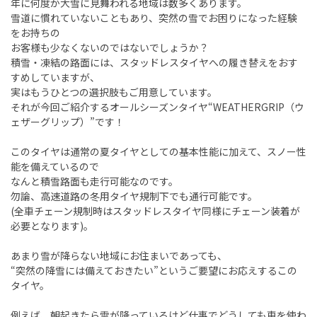
年に何度か大雪に見舞われる地域は数多くあります。
雪道に慣れていないこともあり、突然の雪でお困りになった経験
をお持ちの
お客様も少なくないのではないでしょうか？
積雪・凍結の路面には、スタッドレスタイヤへの履き替えをおす
すめしていますが、
実はもうひとつの選択肢もご用意しています。
それが今回ご紹介するオールシーズンタイヤ“
WEATHERGRIP
（ウ
ェザーグリップ）”です！
このタイヤは通常の夏タイヤとしての基本性能に加えて、スノー性
能を備えているので
なんと積雪路面も走行可能なのです。
勿論、高速道路の冬用タイヤ規制下でも通行可能です。
(
全車チェーン規制時はスタッドレスタイヤ同様にチェーン装着が
必要となります
)
。
あまり雪が降らない地域にお住まいであっても、
“突然の降雪には備えておきたい”というご要望にお応えするこの
タイヤ。
例えば、朝起きたら雪が降っているけど仕事でどうしても車を使わ