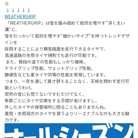
ら
↓ ↓ ↓ ↓ ↓
WEATHERGRIP
「
WEATHERGRIP
」は雪を踏み固めて抵抗を増やす“深く太い
溝”と、
雪を引っかいて抵抗を増やす“細かいサイプ”を持つトレッドデザ
インを
採用することにより積雪路面を走行できるタイヤで、
高速道路の冬用タイヤ規制でも走行が可能です。
また、普段の道での性能もしっかり確保。
ドライグリップ性能、ウェットグリップ性能、
静粛性なども夏タイヤ同等の性能を実現しています。
つまり、一年を通して履き替えることなく、天候を問わず走行可
能というわけ。
突然の雪にも慌てないですむだけでなく、
季節ごとにタイヤ交換をする手間が省けますし、
外したタイヤの保管場所に困ることもありませんね。
夏用・冬用両方のタイヤを買うよりリーズナブルなのも大きな魅
力です。