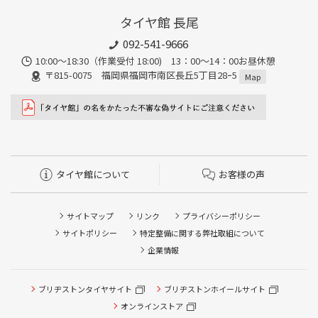
タイヤ館 長尾
092-541-9666
10:00～18:30（作業受付 18:00) 13：00～14：00お昼休憩
〒815-0075 福岡県福岡市南区長丘5丁目28ｰ5
Map
タイヤ館について
お客様の声
サイトマップ
リンク
プライバシーポリシー
サイトポリシー
特定整備に関する弊社取組について
企業情報
ブリヂストンタイヤサイト
ブリヂストンホイールサイト
タイヤ点検・安全点検/タイヤ履き替え/オイル交換/その他
ピット作業の予約
オンラインストア