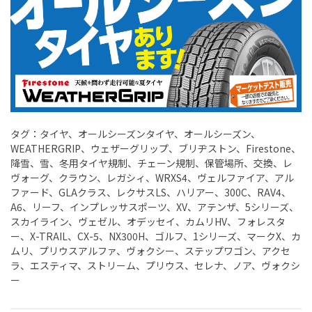
タグ：タイヤ、オールシーズンタイヤ、オールシーズン、
WEATHERGRIP
、ウェザーグリップ、ブリヂストン、
Firestone
、
降雪、雪、冬用タイヤ規制、チェーン規制、保管場所、交換、レ
ヴォーグ、クラウン、レガシィ、
WRXS4
、ヴェルファイア、アル
ファード、
GLA
クラス、レクサス
LS
、ハリアー、
300C
、
RAV4
、
A6
、リーフ、インプレッサスポーツ、
XV
、アテンザ、
5
シリーズ、
スカイライン、ヴェゼル、オデッセイ、カムリ
HV
、フォレスタ
ー、
X-TRAIL
、
CX-5
、
NX300H
、ゴルフ、
1
シリーズ、マーク
X
、カ
ムリ、プリウスアルファ、ヴォクシー、ステップワゴン、アクセ
ラ、エスティマ、ストリーム、プリウス、セレナ、ノア、ヴォクシ
ー