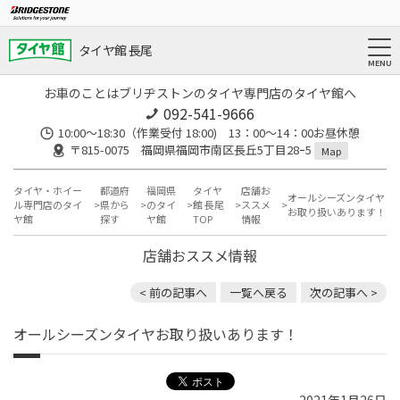
タイヤ館 長尾
お車のことはブリヂストンのタイヤ専門店のタイヤ館へ
092-541-9666
10:00～18:30（作業受付 18:00) 13：00～14：00お昼休憩
〒815-0075 福岡県福岡市南区長丘5丁目28ｰ5
Map
タイヤ・ホイー
都道府
福岡県
タイヤ
店舗お
オールシーズンタイヤ
ル専門店のタイ
県から
のタイ
館 長尾
ススメ
お取り扱いあります！
ヤ館
探す
ヤ館
TOP
情報
店舗おススメ情報
< 前の記事へ
一覧へ戻る
次の記事へ >
オールシーズンタイヤお取り扱いあります！