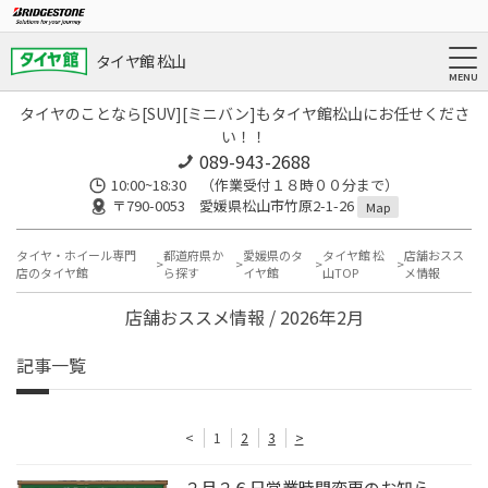
タイヤ館 松山
タイヤのことなら[SUV][ミニバン]もタイヤ館松山にお任せくださ
い！！
089-943-2688
10:00~18:30 （作業受付１８時００分まで）
〒790-0053 愛媛県松山市竹原2-1-26
Map
タイヤ・ホイール専門
都道府県か
愛媛県のタ
タイヤ館 松
店舗おスス
店のタイヤ館
ら探す
イヤ館
山TOP
メ情報
店舗おススメ情報 / 2026年2月
記事一覧
<
1
2
3
>
２月２６日営業時間変更のお知ら