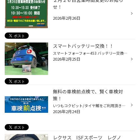
せ！
2026年2月26日
スマートバッテリー交換！！
スマートフォーフォー453 バッテリー交換しました！！ 今回はスマートのバッテリー交換しましたので ご紹介します！！ バッテリーは、「BLA-60-L2」サイズで交換しました！ 小さいお車ですがバッテリーは大きいです！！ まずはボンネットの開閉です！！ こんな所からボンネット開閉します！！ ボン...
2026年2月25日
無料の車検前点検で、賢く車検対
策！
いつもコクピット/タイヤ館をご利用頂きありがとうございます。 今回は、コクピット/タイヤ館がオススメする「車検前点検」についてご紹介いたします。 【車検前点検は、出費を集中させない、かしこい車検対策です】 ・車検って何？よく分からなくて不安・・・。 ・できれば車検の出費を抑えたい・...
2026年2月24日
レクサス ISFスポーツ レグノ