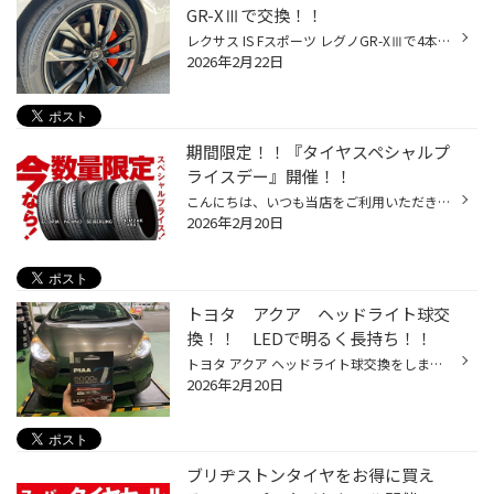
GR-XⅢで交換！！
レクサス IS Fスポーツ レグノGR-XⅢで4本交換しました！！ 先日、レクサスISFスポーツのタイヤを 交換しましたのでご紹介します！！ 乗り心地を良くしたいとのご要望があり レグノGR-XⅢをご提案させていただきました！ レグノGR-XⅢ こちらが使用済みのタイヤになります！ パワーが強いお車になりま...
2026年2月22日
期間限定！！『タイヤスペシャルプ
ライスデー』開催！！
こんにちは、いつも当店をご利用いただきましてありがとうございます。 2/20(金)～3/1(日)まで、コクピット・タイヤ館におきまして、 期間限定！ サイズ限定！！ 数量限定！！！ お得にお買い求めいただける、「タイヤスペシャルプライスデー」がスタートします！ お得なタイヤのご紹介！！ ワゴンR...
2026年2月20日
トヨタ アクア ヘッドライト球交
換！！ LEDで明るく長持ち！！
トヨタ アクア ヘッドライト球交換をしました！！ 今回はトヨタのアクアのヘッドライト球交換を しましたのでご紹介したいと思います！！ ※すみません、交換過程の写真撮り忘れました(+_+) なのでビフォー・アフターをご覧ください！！ まずはビフォー コチラが交換前の純正ハロゲン球です！ オレン...
2026年2月20日
ブリヂストンタイヤをお得に買え