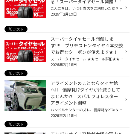
る！スーパータイヤセール開催！！
こんにちは、いつも当店をご利用いただきましてありがとうございます。 コクピット・タイヤ館では、ブリヂストンタイヤをお得に買える！ スーパータイヤセールを2月19日(木)から3月29日(日)まで開催いたします！ ブリヂストンのタイヤを4本ご購入で最大20,000円引き！ タイヤをお得にご購入頂けるチ...
2026年2月19日
スーパータイヤセール開催しま
す‼‼ ブリヂストンタイヤ４本交換
でお得なクーポンが使えます★！
スーパータイヤセール ★★セール詳細★★ 期間 2026.02.19(木)～2026.03.29（日）まで お得なクーポンが使えます 【特典①】 タイヤ館無料アプリを ダウンロードして下さった方は、 サイズごとにお得なクーポンが ございますっΣ(*ﾟωﾟ*) 20ｲﾝﾁ 20,000円 19ｲﾝﾁ 14,000円 18ｲﾝﾁ 11,000円 17ｲﾝﾁ 8,000円 16ｲ...
2026年2月18日
アライメントのことならタイヤ館
へ!! 偏摩耗!?タイヤが片減りして
ませんか?! スバル フォレスター
アライメント調整
ハンドルセンターのズレ、偏摩耗などはタイヤ館のアライメント調整で解決できるかもしれません!!! 皆さまこんにちは。 いつもタイヤ館松山のHPをご覧頂きありがとうございます！ 車がまっすぐ走らない、タイヤが偏って減っている、ハンドルセンターがズレているなど そんなお困りごとはありませんか...
2026年2月18日
エンジンオイル交換が大切な理由と