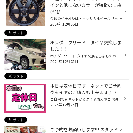
インと他にないカラーが特徴の１枚
(^^)/
今週のイチオシは・・マルカホイール ナイトロパワーM6CARBINEです！！ 今回ご紹介する商品はマルカホイール「ナイトロパワーM6CARBINE」です！！ 新作ホイールが入荷しました！！ サイズは14インチで軽自動車のサイズになります！！（他のサイズもご注文できます） この商品の特徴は・・・ 大きな...
2024年12月26日
ホンダ フリード タイヤ交換しま
した！！
ホンダ フリード タイヤ交換をしましたのでご紹介します！！ 皆様こんにちは。 JR松山駅から南へ約１km タイヤはもちろんお車のことなら色々相談できる!! タイヤ館松山のHPをご覧頂きありがとうございます!! 今回交換したタイヤは・・・ ブリヂストン ニューノ と言うタイヤで交換をしました(^^♪ コ...
2024年12月25日
本日は定休日です！ネットでご予約
やタイヤのご購入も出来ます♪♪
ご自宅でもネットからタイヤ購入やご予約ができますよ〜(・∀・)！！ 本日ご来店予定だったお客様（ ; ; ） 申し訳ございませんが 毎週火曜日は定休日となっております。 実は！！ ネットからでもタイヤ購入ができるのを ご存知ですかぁ？？(・∀・) 気になる方はぜひ読んで下さいね！！ WEBからの購...
2024年12月24日
ご予約をお願いします!!! スタッドレ