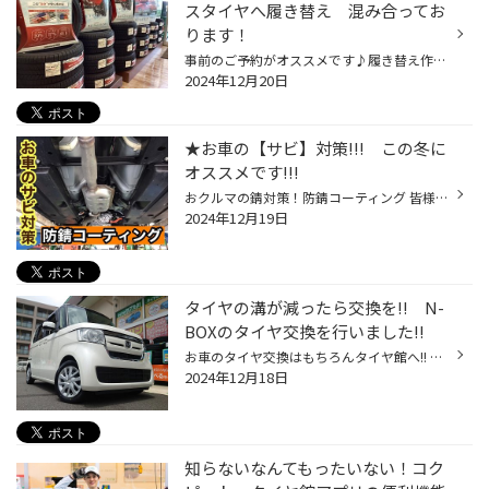
スタイヤへ履き替え 混み合ってお
ります！
事前のご予約がオススメです♪履き替え作業込み合っております！ 皆様こんにちは。 JR松山駅から南へ約１km タイヤはもちろんお車のことなら色々相談できる!! タイヤ館松山のHPをご覧頂きありがとうございます!! スタッドレスタイヤ 続々とご予約いただいております♪ たくさんのスタッドレスタイヤの...
2024年12月20日
★お車の【サビ】対策!!! この冬に
オススメです!!!
おクルマの錆対策！防錆コーティング 皆様こんにちは。 JR松山駅から南へ約１km タイヤはもちろんお車のことなら色々相談できる!! タイヤ館松山のHPをご覧頂きありがとうございます!! なかなかご自身では見ることは少ないおクルマの下廻り 意外とサビやすいんです！！ サビの原因といえば【塩分】 ...
2024年12月19日
タイヤの溝が減ったら交換を!! N-
BOXのタイヤ交換を行いました!!
お車のタイヤ交換はもちろんタイヤ館へ!! 皆さまこんにちは。 いつもタイヤ館松山のHPをご覧頂きありがとうございます！ 突然ですが愛車のタイヤの残り溝は確認されていますか?? タイヤの溝は使用と共に減っていくもの、定期的に点検しておかないと ふと見たときに溝がなくてツルツルなんてことも!?...
2024年12月18日
知らないなんてもったいない！コク