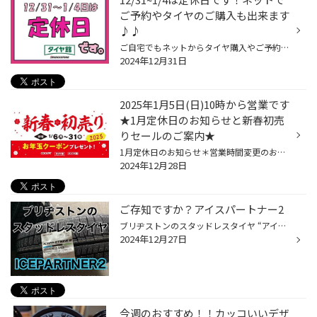
ご予約やタイヤのご購入も出来ます
♪♪
ご自宅でもネットからタイヤ購入やご予約ができますよ〜(・∀・)！！ 本日ご来店予定だったお客様（ ; ; ） 申し訳ございませんが 12/31~1/4は定休日となっております。 実は！！ ネットからでもタイヤ購入ができるのを ご存知ですかぁ？？(・∀・) 気になる方はぜひ読んで下さいね！！ WEBからの購...
2024年12月31日
2025年1月5日(日)10時から営業です
★1月定休日のお知らせと新春初売
りセールのご案内★
1月定休日のお知らせ＊営業時間変更のお知らせ＊新春初売りセール開催のお知らせ 皆様こんにちは。 JR松山駅から南へ約１km タイヤはもちろんお車のことなら色々相談できる!! タイヤ館松山のHPをご覧頂きありがとうございます!! 1月定休日のお知らせと営業時間変更のお知らせ♪ セール詳細★ 期間 202...
2024年12月28日
ご存知ですか？アイスパートナー2
ブリヂストンのスタッドレスタイヤ “アイスパートナー2” ブリヂストンのスタッドレスといえばブリザックですが、 ブリヂストンタイヤにアイスパートナー2というタイヤがあるのはご存じですか？ ブリヂストンのスタッドレスタイヤ“アイスパートナー2” ブリザックのブランドには属しておりませんが、 ...
2024年12月27日
今週のおすすめ！！カッコいいデザ