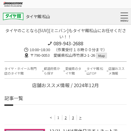
タイヤ館 松山
タイヤのことなら[SUV][ミニバン]もタイヤ館松山にお任せくださ
い！！
089-943-2688
10:00~18:30 （作業受付１８時００分まで）
〒790-0053 愛媛県松山市竹原2-1-26
Map
タイヤ・ホイール専門
都道府県か
愛媛県のタ
タイヤ館 松
店舗おスス
店のタイヤ館
ら探す
イヤ館
山TOP
メ情報
店舗おススメ情報 / 2024年12月
記事一覧
<
1
2
3
>
12/31~1/4は定休日です！ネットで