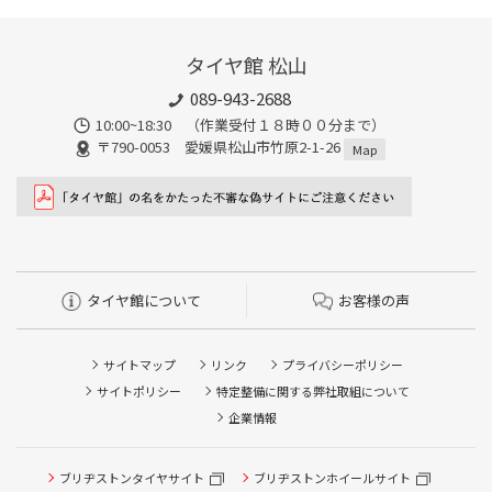
タイヤ館 松山
089-943-2688
10:00~18:30 （作業受付１８時００分まで）
〒790-0053 愛媛県松山市竹原2-1-26
Map
タイヤ館について
お客様の声
サイトマップ
リンク
プライバシーポリシー
サイトポリシー
特定整備に関する弊社取組について
企業情報
ブリヂストンタイヤサイト
ブリヂストンホイールサイト
タイヤ点検・安全点検/タイヤ履き替え/オイル交換/その他