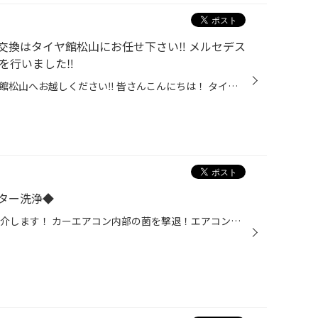
換はタイヤ館松山にお任せ下さい‼︎ メルセデス
を行いました‼︎
輸入車にお乗りの方、ぜひタイヤ館松山へお越しください‼︎ 皆さんこんにちは！ タイヤ館松山店のホームページをご覧いただき 誠に有難う御座います★ 突然ですが輸入車にお乗りの皆様、 普段タイヤ交換はどちらでされておりますか？ 実は当店タイヤ館松山でも 輸入車のタイヤ、それもランフラットタ...
ター洗浄◆
WURTH エバポレーター洗浄 ご紹介します！ カーエアコン内部の菌を撃退！エアコン内部 エバポレーター洗浄 エアコンの臭いが気になる方に！ エバポレーター内部洗浄がオススメ！ エバポレーターとは？ エアコンに使われている部品 エアコン内部にあるためお手入れしないと嫌な臭いの原因になります...