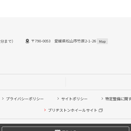
〒790-0053 愛媛県松山市竹原2-1-26
００分まで）
Map
プライバシーポリシー
サイトポリシー
特定整備に関
他ピット作業の予約
ブリヂストンホイールサイト
希望のクローク契約会員の方はこちらを選択ください
の方はご利用いただけません
Copyright © 2024 Bridgestone Retail Co.,Ltd. All rights Reserved.