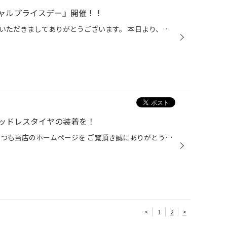
ャルプライスデー』開催！！
こんにちは、いつも当店をご利用いただきましてありがとうございます。 本日より、コクピット・タイヤ館におきまして、 期間限定！ サイズ限定！！ 数量限定！！！ お得にお買い求めいただける、「タイヤスペシャルプライスデー」がスタートします！ お得なタイヤのご紹介！！ ワゴンR、N-BOX、タン...
ッドレスタイヤの装着を！
スタッドレスタイヤの装着を！ いつも当店のホームページを ご覧頂き誠にありがとうございます(・∀・) またまた寒波予報がでています！ 気象庁ホームページ参照 まだスタッドレスタイヤの装着を されていない方、 路面凍結が予想されますので ノーマルタイヤの方は急いで スタッドレスタイヤへ交換...
<
1
2
>