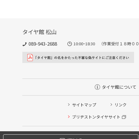
タイヤ館 松山
089-943-2688
10:00~18:30 （作業受付１８時
タイヤ館について
サイトマップ
リンク
タイヤ点検・安全点検/タイヤ履き替え/オイル交換/その
ブリヂストンタイヤサイト
クローク契約会員専用タイヤ履き替え※タイヤ履き替えを
本日のタイヤ履き替え順番待ち予約 ※クローク契約会員