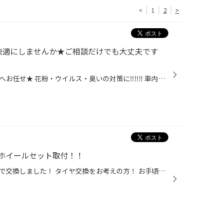
<
1
2
>
快適にしませんか★ご相談だけでも大丈夫です
★エアコンのメンテナンスは当店へお任せ★ 花粉・ウイルス・臭いの対策に‼‼‼ 車内の空気の入り口をしっかり洗浄しませんか？？ アルコールフリー、塩素系消毒剤不使用 天然由来成分で高い安全性だからこそ 小さいお子様やお年寄りの乗るお車でも安心★ 当店で使用するのは 世界的な自動車用品メーカー...
ホイールセット取付！！
ルーミー、お得なホイールセットで交換しました！ タイヤ交換をお考えの方！ お手頃なホイールとセットで装着できます♪ 本日はルーミーにホイールセットで 装着しました！ REGNO GR-XⅢ ブリヂストン「REGNO GR-XIII」は、 圧倒的な静粛性としなやかな乗り心地に加え、 ハンドリング性能とウェット性...