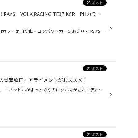
S VOLK RACING TE37 KCR PHカラー
RAYS VOLK RACING TE37 KCR PHカラー 軽自動車・コンパクトカーにお乗りで RAYSホイールをお探しの方！！！！ ほかのお車と被らない、 おすすめのホイールをご紹介致します(^^)/ RAYSのカタログには掲載されていない特別カラー！！！ こちらのホイールはRAYSという MADE IN JAPANの ホイールメーカ...
の骨盤矯正・アライメントがおススメ！
皆さん、おクルマを運転していて、 「ハンドルがまっすぐなのにクルマが左右に流れる」、 「タイヤの減り方が変な気がする」などなど、気になったことはありませんか。 その症状、実はアライメントのズレが原因かもしれません。 アライメント調整は、よく「おクルマの骨盤矯正」に例えられる大切な...