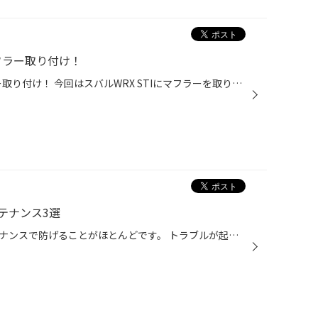
マフラー取り付け！
スバル WRX STI フジツボマフラー取り付け！ 今回はスバルWRX STIにマフラーを取り付けしました！ お取り付けした商品は「フジツボマフラー A-RM」になります！！ 現状は２本出しのマフラーになっていますが 今回は１本出しのマフラーになります！！ どんな雰囲気になるのか完成が楽しみですね！！ ...
テナンス3選
タイヤのトラブルは日頃のメンテナンスで防げることがほとんどです。 トラブルが起きて後悔しない為にも、今回はタイヤのプロがおススメするタイヤメンテナンスを いくつかご紹介いたします。 【タイヤ長持ちの為のおススメテナンス！】 普段なかなか点検できてない、タイヤ交換もずいぶんしていな...