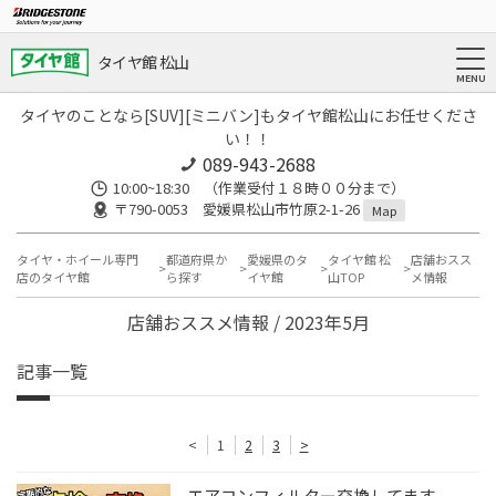
タイヤ館 松山
タイヤのことなら[SUV][ミニバン]もタイヤ館松山にお任せくださ
い！！
089-943-2688
10:00~18:30 （作業受付１８時００分まで）
〒790-0053 愛媛県松山市竹原2-1-26
Map
タイヤ・ホイール専門
都道府県か
愛媛県のタ
タイヤ館 松
店舗おスス
店のタイヤ館
ら探す
イヤ館
山TOP
メ情報
店舗おススメ情報 / 2023年5月
記事一覧
<
1
2
3
>
エアコンフィルター交換してます