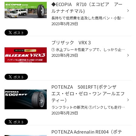
◆ECOPIA R710（エコピア アー
ルナナイチマル)
長持ちで低燃費を追及した商用バン・小型トラック専用タイヤ ①ロングライフを実現 ②低燃費性能を向上 詳しくはHPをご覧ください。
2023年5月29日
ブリザック VRX３
① 氷上ブレーキ性能アップで、しっかり止まる、曲がる。 ② 摩耗ライフ向上で経済的。 ③ ゴムのやわらかさを維持、効き持ちが向上
2023年5月29日
POTENZA S001RFT(ポテンザ
エス・ゼロ・ゼロ・ワン アールエフ
ティー）
ランフラットの新次元 ①パンクしても走行できる ②乗り心地向上 ③高いドライ＆ウェット性能 詳しくはHPをご覧ください。
2023年5月29日
POTENZA Adrenalin RE004（ポテ