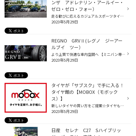
ンザ アドレナリン・アールイー・
ゼロ・ゼロ・フォー）
走る歓びに応えるカジュアルスポーツタイヤ「Adrenalin RE004」 POTENZAならではの操縦安定性とレスポンスで、 走りなれたいつもの道の運転がきっと楽しくなる。 クルマが、運転が大好きなあなたへ。 ①高次元のドライハンドリング性能を発揮 ②雨の日でもドライビングを堪能できるウェット性能 ③環境...
2023年5月29日
REGNO GRVⅡ(レグノ ジーアー
ルブイ ツー）
より上質で快適な車内空間へ 【ミニバン専用】 音楽や会話が穏やかに満ちてくる、静かで快適な乗り心地。 ミニバンは心やすまるリビング空間に近づいてくる。 ①広い車内空間での高い静粛性を実現 ②ミニバン特有のふらつきを高次元で低減 ③高次元の低燃費性能とウェット性能を両立 詳しくはHPをご覧...
2023年5月29日
タイヤが「サブスク」で手に入る！
タイヤ館の【MOBOX（モボック
ス）】
新しいタイヤの買い方をご提案☆タイヤもサブスクで買う時代です！ 『性能の高いタイヤを装着したい‼‼でも価格が高い・・・。』 『タイヤ購入もサブスクがあればいいな・・・』と思っているお客様！！ 実はタイヤの購入も月額定額払いがあるんです★(Mobox→詳しくはこちらから♪) 【目次】 ・ MOBOXに...
2023年5月29日
日産 セレナ C27 Sハイブリッ