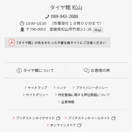
タイヤ館 松山
089-943-2688
10:00~18:30 （作業受付１８時００分まで）
〒790-0053 愛媛県松山市竹原2-1-26
Map
タイヤ館について
お客様の声
サイトマップ
リンク
プライバシーポリシー
サイトポリシー
特定整備に関する弊社取組について
企業情報
ブリヂストンタイヤサイト
ブリヂストンホイールサイト
タイヤ点検・安全点検/タイヤ履き替え/オイル交換/その他
ピット作業の予約
オンラインストア