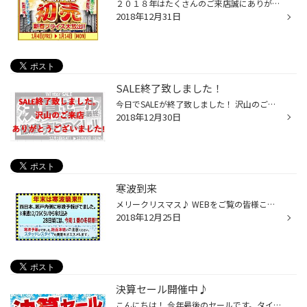
２０１８年はたくさんのご来店誠にありがとうございました！ ２０１９年もタイヤのことならなんでもお任せください。 来年１月４日～ 新春初売りSALEを開催致します♪ 是非ご来店ください。 営業時間は２０１９年１月から１０時３０分営業に変更致しました… ２０１９年もタイヤ館松山店をよろしくお...
2018年12月31日
SALE終了致しました！
今日でSALEが終了致しました！ 沢山のご来店ありがとうございました。 明日も元気に営業です！ 是非お越しください♪
2018年12月30日
寒波到来
メリークリスマス♪ WEBをご覧の皆様こんにちは！ 今年は去年と比べ暖かい日々が続いていますね。 いつから冷え込むのだろう。と疑問を持たれるお客様も多いはず… 気象庁によりますと28日に寒波到来致します。 スタッドレスタイヤをまだ履かれていないお客様…お急ぎください！ 是非タイヤ館松山店へ...
2018年12月25日
決算セール開催中♪
こんにちは！ 今年最後のセールです。タイヤ交換をお考えの方はお早めにご来店ください☆ 夏タイヤ、冬タイヤどちらもセール対象商品となっております。 気になる方はぜひタイヤ館松山店までお越しください！！ ※この時期は大変込み合っておりますので、予めご了承ください。