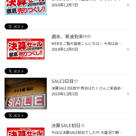
2018年12月7日
週末、寒波到来!!!!!
WEBをご覧の皆様こんにちは！ 今年は去年と比べて暖かい日々が続いていますね。 今週末から寒波が到来致します… １２月8.9日は最高気温が一桁になると予想されていますが、 皆様は冬タイヤに履き替えていますか？ まだ冬タイヤに履き替えができていないお客様は お早めにお越しください!!!!!!
2018年12月5日
SALE3日目☆
決算SALE3日目!!!! 昨日はたくさんご来店ありがとうございました♪ タイヤ交換していただいたお客様は100KM点検 お忘れなくお願いします★ まだまだSALEは続きますので是非この機会にお越しください!!! ※タイヤ点検、見積もり無料で実施中
2018年12月3日
決算SALE初日☆
今日は決算SALE初日でした!!!! 大盛況で朝方とお昼頃は満車状態が続きました… タイヤ交換していただいたお客様は100KM点検 お忘れないようお願いします♪ まだまだSALEは続きます！ たくさんのご来店お待ちしています☆