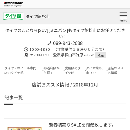
タイヤ館 松山
タイヤのことなら[SUV][ミニバン]もタイヤ館松山にお任せくださ
い！！
089-943-2688
10:00~18:30 （作業受付１８時００分まで）
〒790-0053 愛媛県松山市竹原2-1-26
Map
タイヤ・ホイール専門
都道府県か
愛媛県のタ
タイヤ館 松
店舗おスス
店のタイヤ館
ら探す
イヤ館
山TOP
メ情報
店舗おススメ情報 / 2018年12月
記事一覧
新春初売りSALEを開催致します。