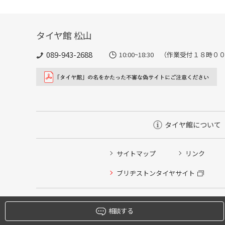
タイヤ館 松山
089-943-2688
10:00~18:30 （作業受付１８時
タイヤ館について
サイトマップ
リンク
タイヤ点検・安全点検/タイヤ履き替え/オイル交換/その
ブリヂストンタイヤサイト
クローク契約会員専用タイヤ履き替え※タイヤ履き替えを
本日のタイヤ履き替え順番待ち予約 ※クローク契約会員
相談する