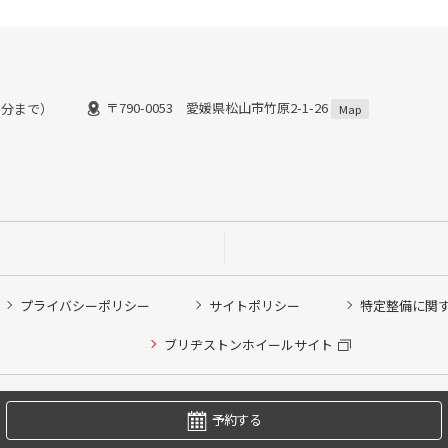
〒790-0053 愛媛県松山市竹原2-1-26
００分まで）
Map
プライバシーポリシー
サイトポリシー
特定整備に関
他ピット作業の予約
ブリヂストンホイールサイト
希望のクローク契約会員の方はこちらを選択ください
の方はご利用いただけません
Copyright © 2024 Bridgestone Retail Co.,Ltd. All rights Reserved.
予約する