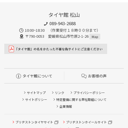
タイヤ館 松山
089-943-2688
10:00~18:30 （作業受付１８時００分まで）
〒790-0053 愛媛県松山市竹原2-1-26
Map
タイヤ館について
お客様の声
サイトマップ
リンク
プライバシーポリシー
サイトポリシー
特定整備に関する弊社取組について
企業情報
ブリヂストンタイヤサイト
タイヤ点検・安全点検/タイヤ履き替え/オイル交換/その他
ブリヂストンホイールサイト
ピット作業の予約