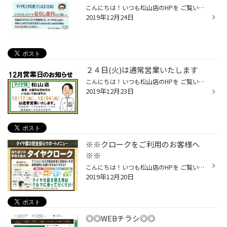
こんにちは！いつも松山店のHPを ご覧いただきありがとうございます。 年末年始は冷え込むようですが、 皆さんご存じでしょうか？？ 気温がグッと下がり３度以下になると 路面凍結の恐れがあるんです！！！ 雪は降らなくても危険ですね、、 そして新品のスタッドレスタイヤへ交換された時は ならし...
2019年12月24日
２４日(火)は通常営業いたします
こんにちは！いつも松山店のHPを ご覧いただきありがとうございます。 以前よりお伝えしている通り 明日２４日(火)は通常営業いたします！！ 営業時間：１０時３０分～１９時 (作業受付１８時３０分まで） 皆様のお越しをお待ちしております(*'▽')
2019年12月23日
※※クロークをご利用のお客様へ
※※
こんにちは！いつも松山店のHPを ご覧いただきありがとうございます。 夏タイヤから冬タイヤへの履き替えシーズン 真っ只中のタイヤ館ですが 当店のクロークサービスを ご利用のお客様にお知らせです 配送業者の年末年始のお休みを考慮し、 年内または年明けに履き替え希望のお客様は １２/２４(火)...
2019年12月20日
◎◎WEBチラシ◎◎