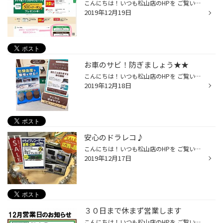
こんにちは！いつも松山店のHPを ご覧いただきありがとうございます。 皆さんTOPページにあるWEBチラシは もうご覧になりましたか？？ こちらから見れますので↑ ぜひご覧ください(*'▽') 決算セール好評開催中♪ 開催期間～１２/３０(月）まで。
2019年12月19日
お車のサビ！防ぎましょう★★
こんにちは！いつも松山店のHPを ご覧いただきありがとうございます。 今日も寒いですね！！ ウィンタースポーツを楽しんでいる方も たくさんいらっしゃると思います！ 今の時期は凍結防止剤が 散布されている所がありますが 車に付着するとサビの要因に、、(*_*) そこでタイヤ館では防錆コーティン...
2019年12月18日
安心のドラレコ♪
こんにちは！いつも松山店のHPを ご覧いただきありがとうございます。 好評開催中の決算セールの オススメ品をご紹介いたします♪♪ 大人気の前後２カメラ ドライブレコーダーです(*'▽') 限定２台、決算セール価格になっています！！ 前後ともに ・Full HD録画・常時録画 ・イベント記録・駐車録画・...
2019年12月17日
３０日まで休まず営業します
こんにちは！いつも松山店のHPを ご覧いただきありがとうございます。 通常、火曜日は定休日ですが 今月は１７日(火)、２４日(火)は 通常営業いたします！！ 年内のお休みは３１日(火)のみです。 お得な決算セール開催中ですので 是非タイヤ館松山店へお越しください(*'▽')