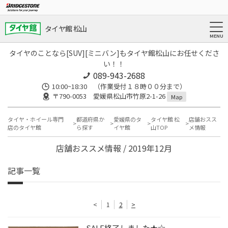
タイヤ館 松山
タイヤのことなら[SUV][ミニバン]もタイヤ館松山にお任せくださ
い！！
089-943-2688
10:00~18:30 （作業受付１８時００分まで）
〒790-0053 愛媛県松山市竹原2-1-26
Map
タイヤ・ホイール専門
都道府県か
愛媛県のタ
タイヤ館 松
店舗おスス
店のタイヤ館
ら探す
イヤ館
山TOP
メ情報
店舗おススメ情報 / 2019年12月
記事一覧
<
1
2
>
SALE終了しました★☆