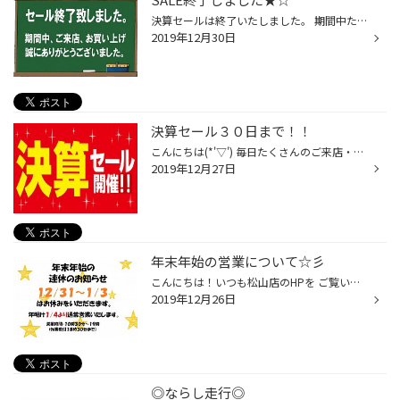
決算セールは終了いたしました。 期間中たくさんのご来店・ご購入 ありがとうございました♪ 年内の営業も本日で終了です。 １/３までお休みをいただきまして、 ２０２０年１月４日 朝１０時３０分オープンです♪♪ 新春セールを開催しますので 是非タイヤ館松山店へお越しください(*'▽') 開催期間：１...
2019年12月30日
決算セール３０日まで！！
こんにちは(*'▽') 毎日たくさんのご来店・ご購入 ありがとうございます！！ 好評開催中の決算セールは ３０日で終了です！！ とてもお得なこの期間を お見逃しなく★★ 皆様のお越しをお待ちしております。
2019年12月27日
年末年始の営業について☆彡
こんにちは！いつも松山店のHPを ご覧いただきありがとうございます。 ★☆★☆年末年始の連休のお知らせ★☆★☆ １２/３１～１/３までお休みをいただきます。 １/４から通常営業です。 営業時間：１０時３０分～１９時 （作業受付１８時３０分まで） よろしくお願いいたします(*'▽')
2019年12月26日
◎ならし走行◎