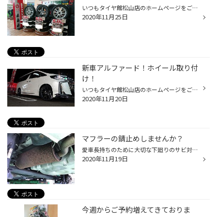
いつもタイヤ館松山店のホームページをご覧頂き誠にありがとうございます♪ 11月も後半になり、年末までもう少しとなりましたね！ 皆様、お車の冬支度はお済みでしょうか？ 冬になったらスタッドレスタイヤ！ もちろん、私の自家用車のヴォクシーやタントも確りと スタッドレスタイヤに履き替えてお...
2020年11月25日
新車アルファード！ホイール取り付
け！
いつもタイヤ館松山店のホームページをご覧いただき誠に有難う御座います！ 本日は現行アルファードのホイール交換の報告です♪ ホイル：ウェッズ レオニス GX 19インチ タイヤ：ブリヂストン REGNO GRVⅡ オーナー様は大人な方で、あまり派手ではなく、しかもカッコよく！ の希望で、ウェッズさんの...
2020年11月20日
マフラーの錆止めしませんか？
愛車長持ちのために大切な下廻りのサビ対策！！ 防錆コーティングは、錆の発生を抑える効果がありますが、すでに発生しているサビの進行を遅らせる効果もあります。 効果は約半年～1年になりますので、一年に1度、継続して施工を続けると効果が続きます。 ※防錆剤は透明色です マフラーへの部分施工...
2020年11月19日
今週からご予約増えてきておりま