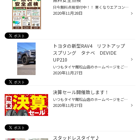
只今無料点検受付中！！ 寒くなりエアコンが活躍する季節なので 特にバッテリーは要チェックです！！ 最近のバッテリーは性能がよく、交換時期を過ぎたまま使用していると 急にバッテリー上がりをおこすことがあります・・・ その他、オイルやワイパーなど無料でチェックいたしますのでお気軽にお申...
2020年11月28日
トヨタの新型RAV4 リフトアップ
スプリング タナベ DEVIDE
UP210
いつもタイヤ館松山店のホームページをご覧いただき誠に有難う御座います！ 本日は新型RAV4 54系のオーナー様にリフトアップスプリングをご購入頂きました！ タナベ：DEVIDE UP210 フロント側 リア側 今回は純正の足回りをそのまま使用で、コイルだけ交換し車高を少しだけUPとなります。 さりげなく...
2020年11月27日
決算セール開催致します！
いつもタイヤ館松山店のホームページをご覧いただき誠に有難う御座います♪ 明日の28日の土曜日から12月6日の日曜日まで 決算セール開催致します！ 期間中は夏タイヤはもちろん冬タイヤ（スタッドレスタイヤ）もお買い得が満載♪ 今年1年間の感謝を込めて大奉仕となっています！ タイヤ交換・スタッド...
2020年11月27日
スタッドレスタイヤ♪