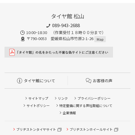
タイヤ館 松山
089-943-2688
10:00~18:30 （作業受付１８時００分まで）
〒790-0053 愛媛県松山市竹原2-1-26
Map
タイヤ館について
お客様の声
サイトマップ
リンク
プライバシーポリシー
サイトポリシー
特定整備に関する弊社取組について
企業情報
ブリヂストンタイヤサイト
ブリヂストンホイールサイト
タイヤ点検・安全点検/タイヤ履き替え/オイル交換/その他