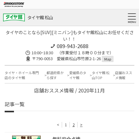
タイヤ館 松山
タイヤのことなら[SUV][ミニバン]もタイヤ館松山にお任せくださ
い！！
089-943-2688
10:00~18:30 （作業受付１８時００分まで）
〒790-0053 愛媛県松山市竹原2-1-26
Map
タイヤ・ホイール専門
都道府県か
愛媛県のタ
タイヤ館 松
店舗おスス
店のタイヤ館
ら探す
イヤ館
山TOP
メ情報
店舗おススメ情報 / 2020年11月
記事一覧
<
1
2
>
無料安全点検