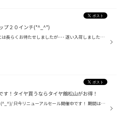
２０インチ(*^_^*)
先日のローダウンから･･･お客様には長らくお待たせしましたが･･･ 遂い入荷しました２０インチアルミホイル！！！ ホイル：レイズよりホムラ２Ｘ７ サイズ：２０Ｘ８５ ５Ｈ１１４ ＋３０ カラー：ダイヤモンドカット タイヤ：ファイアストン ２４５／４０Ｒ２０ オプションでＴＰＭＳ（空気圧モニ...
です！タイヤ買うならタイヤ館松山がお得！
こんにちは～！ タイヤ館松山です(^_^)/ 只今リニューアルセール開催中です！ 期間は１１月の３日火曜日までとなってます～♪ 期間中はお得な事が沢山ありますのでお車の事ならタイヤ館松山店まで お気軽に～♪ お得なこと･･･１ お店に来ただけでちびっ子たちはお菓子をゲット！！ ･･･２ タイヤ４本...