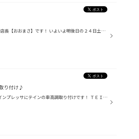
こんにちは～♪ タイヤ館松山店の店長【おおまさ】です！ いよいよ明後日の２４日土曜日から リニューアルセール開催します！！！ 期間中は全商品がセール価格です(^_^) タイヤからオイルまで全てがお買い得～♪ ★★★オープニングイベント★★★ １）ご来店のちびっこたちにお菓子のプレゼント♪（先着１０...
取り付け♪
先日の作業報告～(^_^) 真っ赤なインプレッサにテインの車高調取り付けです！ ＴＥＩＮ：ＭＯＮＯ ＳＰＯＲＴ ：ＥＤＦＣ 今回は実は元々車高調が装着されていました･･･しかし！！ お客様からの点検依頼で右フロントの車高調の点検を行ってみたところ･･･ なんと！ ショックのオイルが漏れている！･...