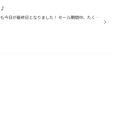
日♪
皆様～！！！ いよいよ閉店セールも今日が最終日となりました！ セール期間中、たくさんのご来店、誠にありがとうございます♪ 残すところあと1日ですが、今日もスタッフ一同、 元気一杯、明るく営業しています(^_^)/ タイヤ交換、オイル交換、バッテリー交換などなど… お車のことなら、どんなことで...