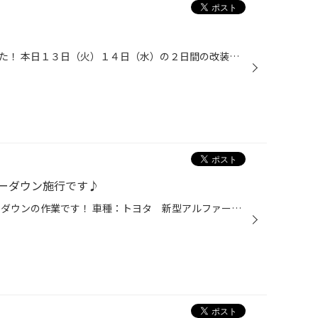
今日から店内の改装が始まりました！ 本日１３日（火）１４日（水）の２日間の改装です！ 今日は定休日なのですが明日の水曜日は臨時休業となります。 皆様にはご迷惑をお掛けしますが･･･何卒ご了承を･･･ ◆◆◆◆◆今回のリニューアルポイント♪◆◆◆◆◆ １）ウェイティングコーナーの充実♪ ２）化粧室の見...
ーダウン施行です♪
タイヤ館松山です～！ 本日はローダウンの作業です！ 車種：トヨタ 新型アルファード サス：ＲＳＲ Ｔｉ２０００ ダウン量：フロント約４０ミリ リア約３５ミリ いいですね～(^O^)／ ノーマル車高から若干落とすこの感じ･･･大人仕様ですよね♪ 選んだダウンサスはご存じ『ＲＳＲさんのＴｉ２０００...