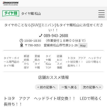
タイヤ館 松山
タイヤのことなら[SUV][ミニバン]もタイヤ館松山にお任せくださ
い！！
089-943-2688
10:00~18:30 （作業受付１８時００分まで）
〒790-0053 愛媛県松山市竹原2-1-26
Map
都道
愛媛
タイ
店舗
タイヤ・ホイ
トヨタ アクア ヘッドライ
府県
県の
ヤ館
おス
ール専門店の
ト球交換！！ LEDで明るく
から
タイ
松山
スメ
タイヤ館
長持ち！！
探す
ヤ館
TOP
情報
店舗おススメ情報
< 前の記事へ
一覧へ戻る
次の記事へ >
トヨタ アクア ヘッドライト球交換！！ LEDで明るく
長持ち！！