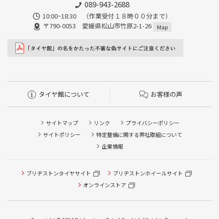
089-943-2688
10:00~18:30 （作業受付１８時００分まで）
〒790-0053 愛媛県松山市竹原2-1-26
Map
タイヤ館について
お客様の声
サイトマップ
リンク
プライバシーポリシー
サイトポリシー
特定整備に関する弊社取組について
企業情報
ブリヂストンタイヤサイト
ブリヂストンホイールサイト
タイヤ点検・安全点検/タイヤ履き替え/オイル交換/その他
ピット作業の予約
オンラインストア
クローク契約会員専用タイヤ履き替え※タイヤ履き替えを
希望のクローク契約会員の方はこちらを選択ください