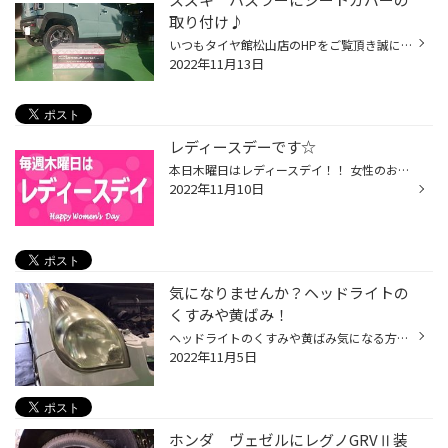
取り付け♪
いつもタイヤ館松山店のHPをご覧頂き誠に有難う御座います。 本日ご紹介するのはハスラーのシートカバー取り付けです！ クラッツィオさんのシートカバーです。 こちらは取り付け前の純正シート♪ 取り付け後の運転席＆助手席です！ こちらは後部座席になります！ いかがでしょう？？？ 随分と印象が...
2022年11月13日
レディースデーです☆
本日木曜日はレディースデイ！！ 女性のお客様は商品ご購入で、粗品プレゼントしております♪ おクルマの無料安全点検実施中！！ お待ちしております♪♪
2022年11月10日
気になりませんか？ヘッドライトの
くすみや黄ばみ！
ヘッドライトのくすみや黄ばみ気になる方！ タイヤ館でヘッドライトコーティングはいかがでしょうか？ 気づかないうちにどんどん汚れ、黄ばみが進むヘッドライト、、、 見た目も気になりますが、そのまま放置すると 夜間走行でライトを点灯しても光量が少なくなってしまい視界が悪く見えづらくなっ...
2022年11月5日
ホンダ ヴェゼルにレグノGRVⅡ装