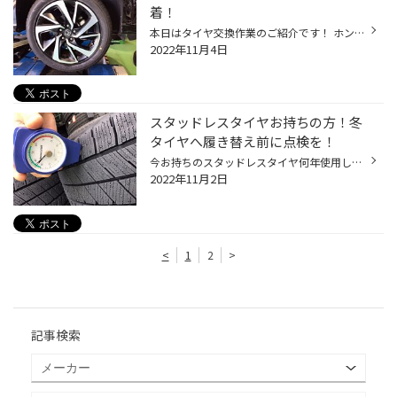
着！
本日はタイヤ交換作業のご紹介です！ ホンダ ヴェゼルのタイヤ4本交換です！ タイヤサイズ 225/50R18 タイヤ種類 レグノGRVⅡ レグノGRVⅡは、広い車内空間での高い静粛性とふらつきに強いタイヤ ☆アライメント調整も行いました☆ ◯様ありがとうございました！！ 100㎞点検お待ちしております♪
2022年11月4日
スタッドレスタイヤお持ちの方！冬
タイヤへ履き替え前に点検を！
今お持ちのスタッドレスタイヤ何年使用していますか？ 溝の深さが50％に減り、プラットホームが露出すると 冬タイヤとしては使用できなくなりますので、履き替え前に一度点検しておきませんか？ 当店にお持ちいただければ、1本からでもチェックできます！ 残溝のチェックだけではなく、硬度計を使っ...
2022年11月2日
<
1
2
>
記事検索