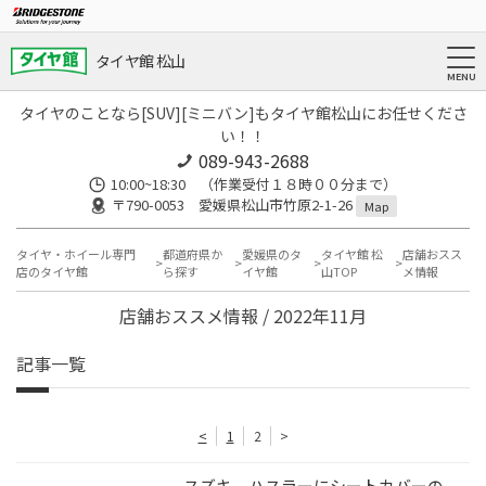
タイヤ館 松山
タイヤのことなら[SUV][ミニバン]もタイヤ館松山にお任せくださ
い！！
089-943-2688
10:00~18:30 （作業受付１８時００分まで）
〒790-0053 愛媛県松山市竹原2-1-26
Map
タイヤ・ホイール専門
都道府県か
愛媛県のタ
タイヤ館 松
店舗おスス
店のタイヤ館
ら探す
イヤ館
山TOP
メ情報
店舗おススメ情報 / 2022年11月
記事一覧
<
1
2
>
スズキ ハスラーにシートカバーの