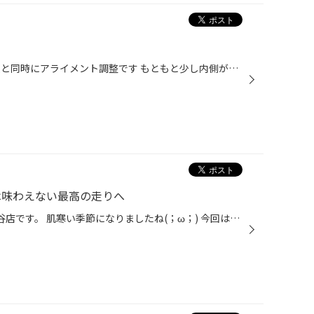
ムーヴキャンバスのタイヤを 交換と同時にアライメント調整です もともと少し内側が減り気味だったので そのままだと新品タイヤがすぐに 減ってしまうため同時にアライメント調整です 通常走行でも少しずつアライメントはズレてきますが 縁石などでの大きな衝撃ですと かなり多くズレることもあるの...
では味わえない最高の走りへ
皆様こんにちは(^o^) タイヤ館熊谷店です。 肌寒い季節になりましたね(；ω；) 今回はN-BOXの車高調取付けです(*^ω^*) 整備士ゆうちゃんが作業します！ まだ本採用になって1カ月経っていませんが足廻り交換も難なくこなします！( ^ω^ ) 取り外した純正サスペンションがこちらです！ まだ走行距離も浅...