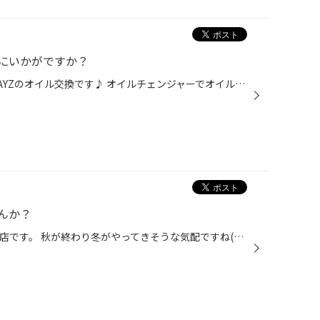
にいかがですか？
皆様こんにちは(^^) 本日は日産DAYZのオイル交換です♪ オイルチェンジャーでオイルを抜いていきます。 これがあるだけで作業効率が上がりますね！ オイルを規定量入れたら作業完了です。 オイル交換実施時はタイヤ空気圧も点検しております。 タイヤ館は皆様の安全安心なカーライフをおうえんしてお...
んか？
皆様こんにちは(^^) タイヤ館熊谷店です。 秋が終わり冬がやってきそうな気配ですね(´･_･`) 突然の雪に備えてスタッドレスタイヤの準備をしませんか？^ - ^ タイヤ館熊谷では冬タイヤの展示が始まっています。 軽自動車の組済品もあります！ 今のうちに冬タイヤの準備をして雪が降ったら又は降りそ...