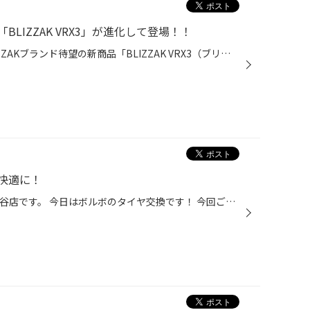
LIZZAK VRX3」が進化して登場！！
本日は今秋いよいよ登場するBLIZZAKブランド待望の新商品「BLIZZAK VRX3（ブリザック ヴイアールエックススリー）」をご紹介します！ 「BLIZZAK（ブリザック）」は、ブリヂストンを代表するスタッドレスタイヤブランドです。1988年に冬道特有の凍結路面や積雪路面などでのより安心・安全なドライブ...
快適に！
皆様こんにちは(^○^) タイヤ館熊谷店です。 今日はボルボのタイヤ交換です！ 今回ご購入頂いたタイヤはレグノ GR-XIIです！ 10年以上前のタイヤでヒビ割れも多々ありました… 防錆部分施工（ハブ）でピカピカになりました！ ※オプションです。 ハブは専用のワイヤーブラシで磨きます！ 後はタイヤを...