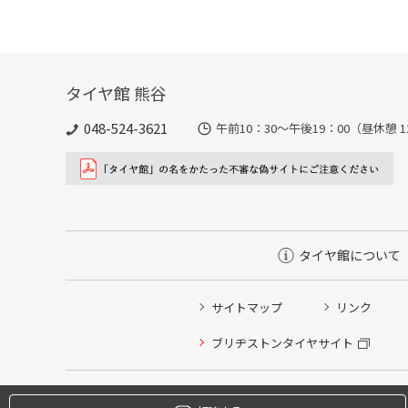
タイヤ館 熊谷
048-524-3621
午前10：30～午後19：00（昼休憩 1
タイヤ館について
サイトマップ
リンク
タイヤ点検・安全点検/タイヤ履き替え/オイル交換/その
ブリヂストンタイヤサイト
クローク契約会員専用タイヤ履き替え※タイヤ履き替えを
本日のタイヤ履き替え順番待ち予約 ※クローク契約会員