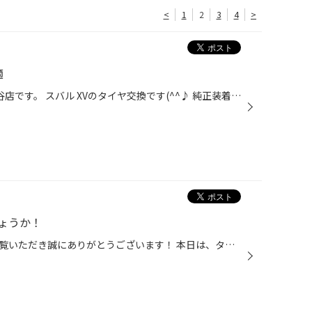
<
1
2
3
4
>
適
皆様こんにちは!(^^)! タイヤ館熊谷店です。 スバル XVのタイヤ交換です(^^♪ 純正装着タイヤが交換時期なので お取替えさせていただきます。 純正装着タイヤのデューラーをバラシて 今回お選びいただいたSUV専用 デューラーH/L850に交換です 商品について詳しくはメーカーHPもぜひ！ そしてアライメ...
ょうか！
タイヤ館熊谷のホームページをご覧いただき誠にありがとうございます！ 本日は、タイヤ館のおすすめメニュー 【アライメント調整】をご紹介致します！ アライメント調整とは タイヤ･ホイールは複雑な構造を持つサスペンションによって支えられています。 車体に対してタイヤ･ホイールが取り付けられ...