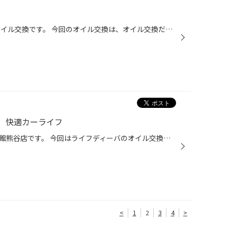
本日お越しのセルボのお客様。 オイル交換です。 今回のオイル交換は、オイル交換だけではなく WAKO'S クイック・リフレッシュ添加剤を入れます。 河田スタッフ、オススメの商品です。 消耗したエンジンの回復を目的とした添加剤となっております。 まずオイルを抜いて パッキンを交換。 ジョッキ...
 快適カーライフ
皆様こんにちは（＾ω＾） タイヤ館熊谷店です。 今回はライフディーバのオイル交換です。 オイルの汚れは少ないです。 定期的にオイル交換をすればエンジンが長持ちします。 後はオイルを入れて作業完了です。 お客様に安全と安心をお届けするのがタイヤ館の使命だと私は思っています。 ☆☆☆タイヤ館...
<
1
2
3
4
>