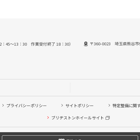
〒360-0023 埼玉県熊谷市
2：45～13：30 作業受付終了 18：30）
プライバシーポリシー
サイトポリシー
特定整備に関
他ピット作業の予約
ブリヂストンホイールサイト
希望のクローク契約会員の方はこちらを選択ください
の方はご利用いただけません
Copyright © 2024 Bridgestone Retail Co.,Ltd. All rights Reserved.