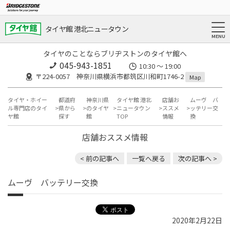
タイヤ館 港北ニュータウン
タイヤのことならブリヂストンのタイヤ館へ
045-943-1851
10:30 ～ 19:00
〒224-0057 神奈川県横浜市都筑区川和町1746-2
Map
タイヤ・ホイー
都道府
神奈川県
タイヤ館 港北
店舗お
ムーヴ バ
ル専門店のタイ
県から
のタイヤ
ニュータウン
ススメ
ッテリー交
ヤ館
探す
館
TOP
情報
換
店舗おススメ情報
< 前の記事へ
一覧へ戻る
次の記事へ >
ムーヴ バッテリー交換
2020年2月22日