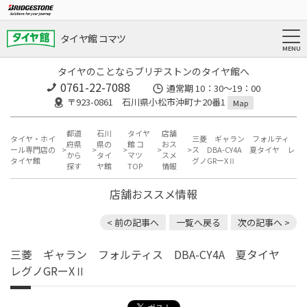
タイヤ館 コマツ
タイヤのことならブリヂストンのタイヤ館へ
0761-22-7088
通常期 10：30～19：00
〒923-0861 石川県小松市沖町ナ20番1
Map
都道
石川
タイヤ
店舗
タイヤ・ホイ
三菱 ギャラン フォルティ
府県
県の
館 コ
おス
ール専門店の
ス DBA-CY4A 夏タイヤ レ
から
タイ
マツ
スメ
タイヤ館
グノGRーXⅡ
探す
ヤ館
TOP
情報
店舗おススメ情報
< 前の記事へ
一覧へ戻る
次の記事へ >
三菱 ギャラン フォルティス DBA-CY4A 夏タイヤ
レグノGRーXⅡ