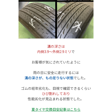
溝の深さは
内側3.9
～外側2.9
ミリ
で
お客様が気にされていたように
雨の日に安全に走行するには
溝の深さが、もの足りない状態
でした。
ゴムの経年劣化も、目視で確認できるくらい
ひび割れしており
性能劣化が見込まれる状態でした。
夏タイヤ交換目安記事はこちら