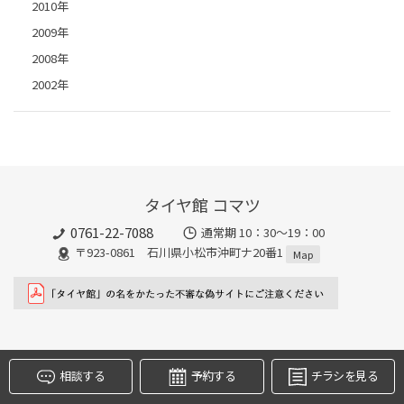
2010年
2009年
2008年
2002年
タイヤ館 コマツ
0761-22-7088
タイヤ点検・安全点検/タイヤ履き替え/オイル交換/その他
通常期 10：30～19：00
ピット作業の予約
〒923-0861 石川県小松市沖町ナ20番1
Map
クローク契約会員専用タイヤ履き替え※タイヤ履き替えを
希望のクローク契約会員の方はこちらを選択ください
本日のタイヤ履き替え順番待ち予約 ※クローク契約会員の
方はご利用いただけません
相談する
予約する
チラシを見る
タイヤ館について
お客様の声