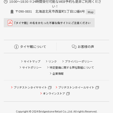
10:00～18:30 ※24時間受付可能なWEB予約も是非ご利用くださ
い！
〒090-0831 北海道北見市西富町1丁目12番6号
Map
タイヤ館について
お客様の声
サイトマップ
リンク
プライバシーポリシー
サイトポリシー
特定整備に関する弊社取組について
企業情報
ブリヂストンタイヤサイト
ブリヂストンホイールサイト
タイヤ点検・安全点検/タイヤ履き替え/オイル交換/その他
ピット作業の予約
オンラインストア
クローク契約会員専用タイヤ履き替え※タイヤ履き替えを
希望のクローク契約会員の方はこちらを選択ください
Copyright © 2024 Bridgestone Retail Co.,Ltd. All rights Reserved.
本日のタイヤ履き替え順番待ち予約 ※クローク契約会員の