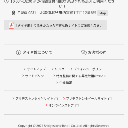
10:00～18:30 ※24時間受付可能なWEB予約も是非ご利用くださ
い！
〒090-0831 北海道北見市西富町1丁目12番6号
Map
タイヤ館について
お客様の声
サイトマップ
リンク
プライバシーポリシー
サイトポリシー
特定整備に関する弊社取組について
企業情報
タイヤ点検・安全点検/タイヤ履き替え/オイル交換/その他
ブリヂストンタイヤサイト
ブリヂストンホイールサイト
ピット作業の予約
オンラインストア
クローク契約会員専用タイヤ履き替え※タイヤ履き替えを
希望のクローク契約会員の方はこちらを選択ください
Copyright © 2024 Bridgestone Retail Co.,Ltd. All rights Reserved.
本日のタイヤ履き替え順番待ち予約 ※クローク契約会員の