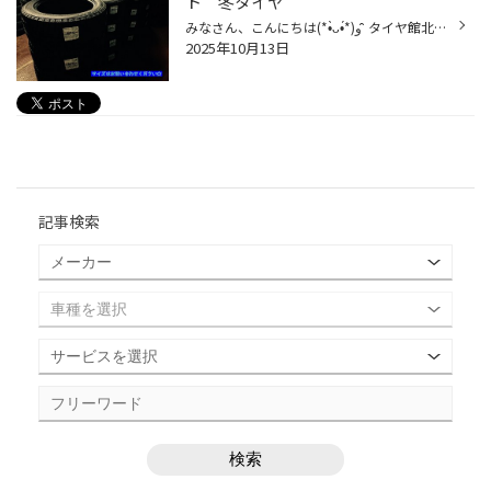
ト 冬タイヤ
みなさん、こんにちは(*•̀ᴗ•́*)و ̑̑ タイヤ館北見でございます(*•̀ᴗ•́*)و ̑̑ なかなか在庫しているところが少ないと思いますが、 タイヤ館北見はランフラットの冬タイヤも在庫してます(｀·ω·´)！！ ☆ ブリザック RFT ☆ 夜の倉庫で撮ったので暗いですが、、笑 サイズや、価格などはお気軽にお問合せ...
2025年10月13日
記事検索