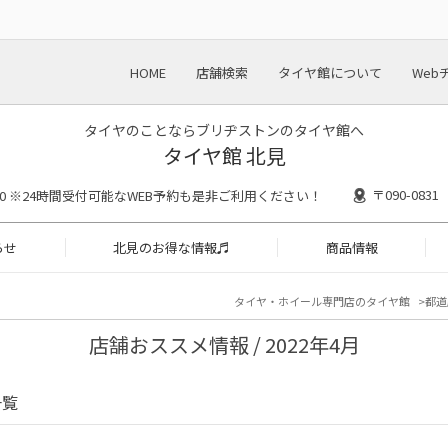
HOME
店舗検索
タイヤ館について
Web
タイヤのことならブリヂストンのタイヤ館へ
タイヤ館 北見
〒090-08
18:30 ※24時間受付可能なWEB予約も是非ご利用ください！
らせ
北見のお得な情報♬
商品情報
タイヤ・ホイール専門店のタイヤ館
都道
店舗おススメ情報 / 2022年4月
一覧