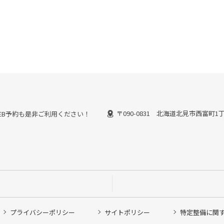
〒090-0831 北海道北見市西富町1
能なWEB予約も是非ご利用ください！
プライバシーポリシー
サイトポリシー
特定整備に関
他ピット作業の予約