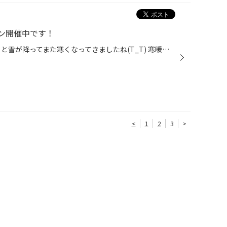
ン開催中です！
タイヤ館北見店です('ω') 昨日今日と雪が降ってまた寒くなってきましたね(T_T) 寒暖差で体調崩されたり、していませんでしょうか？ そんな不安定な天候の最中ではございますが ただいま愛車リフレッシュキャンペーンを開催しております！ 車のトラブルNo.1【バッテリー】 冬の寒さに耐え、最近の寒...
<
1
2
3
>