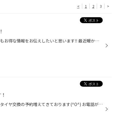
<
1
2
3
>
！
タイヤ館北見店です！ 今日はとてもお得な情報をお伝えしたいと思います‼️ 最近暖かくなってきて、タイヤ交換検討している方に お得なパックを紹介させてください(^O^) ただいまタイヤ館では、 脱着メンテナンスパックというお得なプランがございます！ パック内容は↓↓↓ タイヤ交換2回分 ＋ セレク...
す！
タイヤ館北見店です！ ただいま、タイヤ交換の予約増えてきております(^O^) お電話がつながりにくい時や お仕事などでタイヤ館の営業時間外に予約したい方には アプリでも予約できます(°▽°) しかも！！今なら！！ 500円クーポンがもらえますのでぜひ活用してみてください♫ ただいまオイル交換キャン...