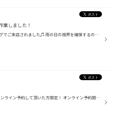
作業しました！
本日はフロントガラスコーティングでご来店されました♫ 雨の日の視界を確保するのにとてもオススメ！ フロントガラスにコーティング剤処理をしている作業風景です！ 施工後に水の弾きを確認！ 水をすごい弾いてますね！！ これなら雨の日でも視界良好で安心して走行できますね(*^◯^*) フロントガラ...
タイヤ館北見店です！ ただいまオンライン予約して頂いた方限定！ オンライン予約限定スペシャル500円クーポン(^○^) 来店前にオンライン予約して頂くと、 予約メニュー500円オフクーポンをご利用できます！ 期間は5月31日まで(*^_^*) ぜひアプリからご予約お待ちしております(*^◯^*) #アプリ #クー...