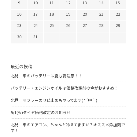
9
10
11
12
13
14
15
16
17
18
19
20
21
22
23
24
25
26
27
28
29
30
31
最近の投稿
北見 車のバッテリーは夏も要注意！！
バッテリー・エンジンオイルは価格改定前の今がおすすめ！
北見 マフラーのサビ止めもやってます( *´艸｀)
9/1(火)タイヤ価格改定のお知らせ
北見 車のエアコン、ちゃんと冷えてますか？オススメ添加剤で
す！