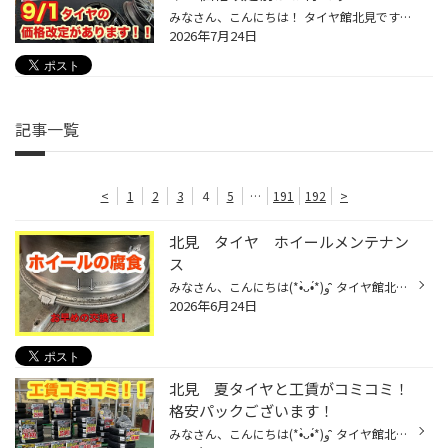
みなさん、こんにちは！ タイヤ館北見です(*'ω'*) 2026年9月1日よりブリヂストンタイヤの価格改定がございます。 なので夏冬用タイヤ共に、商品の欠品及び納期の遅延も予測されます! タイヤ交換検討中のお客様は、お早めのご購入がオススメです( ;∀;) ただいまスーパータイヤセールも開催中ですので...
2026年7月24日
記事一覧
<
1
2
3
4
5
…
191
192
>
北見 タイヤ ホイールメンテナン
ス
みなさん、こんにちは(*•̀ᴗ•́*)و ̑̑ タイヤ館北見でございます(*•̀ᴗ•́*)و ̑̑ 今お使いのホイール、どのくらい使用されてますか？ 一般的にホイールの寿命は10～20年程度といわれています！ ですが、明確な耐用年数は設けられていないため ホイールの劣化にあわせて交換することになります。 腐食し...
2026年6月24日
北見 夏タイヤと工賃がコミコミ！
格安パックございます！
みなさん、こんにちは(*•̀ᴗ•́*)و ̑̑ タイヤ館北見です(*•̀ᴗ•́*)و ̑̑ 今年から登場したコミコミパック！ 内容は ブリヂストン製のタイヤ、組替、バランス、お車へのお取付け 全てコミコミでこのお値段！ ※廃タイヤ処理料別途１本/¥550 そして様々な車種に対応してあります(｀·ω·´)！！ タンク、ルー...