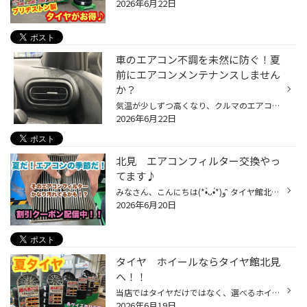
2026年6月22日
車のエアコン不調を未然に防ぐ！夏
前にエアコンメンテナンスしません
か？
気温が少しずつ高くなり、クルマのエアコンを使用する機会も増えてきていると思います。 是非、夏本番を迎える前におクルマのエアコンのメンテナンスをしませんか？ 【より快適に♪今がおススメ！カーエアコンのメンテナンス】 ■エアコンガスクリーニング おクルマの経年劣化によって、エアコンの効...
2026年6月22日
北見 エアコンフィルター交換やっ
てます♪
みなさん、こんにちは(*•̀ᴗ•́*)و ̑̑ タイヤ館北見でございます(*•̀ᴗ•́*)و ̑̑ 湿気が多いジメジメしたこの時期、エアコンから嫌な匂いがしてませんか？ 久しぶりに冷房を入れるとモワっとして、いかにも空気が悪そう、、 汚れたままの放置はダメ！！ カビの発生にも繋がり、体に良くないです！！ そ...
2026年6月20日
タイヤ ホイールならタイヤ館北見
へ！！
当店ではタイヤだけではなく、選べるホイールセットもご用意しております！ 各サイズご用意してますので、 今履いてるホイールに飽きたそこのあなた！ タイヤ,ホイールセットで買うとお得になるので、オススメです(*•̀ᴗ•́*)و ̑̑ もちろんこんな感じでホイールのみのお取り扱いもあるので 是非一度ご...
2026年6月19日