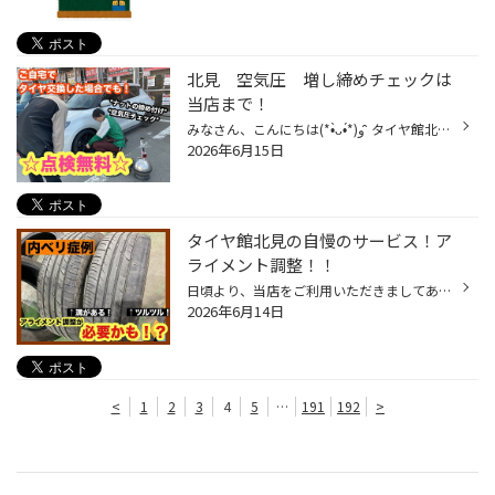
北見 空気圧 増し締めチェックは
当店まで！
みなさん、こんにちは(*•̀ᴗ•́*)و ̑̑ タイヤ館北見です！ もしご自宅でタイヤ交換をされるのであれば 当店にきてください(*•̀ᴗ•́*)و ̑̑ 無料で空気圧チェック、ナットの締め付け確認もできます！ タイヤを次の履き替えまで倉庫でお預かりするクロークサービスもあるので ご自宅に保管場所がなくてお...
2026年6月15日
タイヤ館北見の自慢のサービス！ア
ライメント調整！！
日頃より、当店をご利用いただきましてありがとうございます。 本日はアライメント測定・調整についてのご紹介です。 アライメントならタイヤ館にお任せ！ 突然ですが、クルマの骨盤矯正と呼ばれる「アライメント測定・調整」をご存じでしょうか？ タイヤとホイールが取り付けられる角度や位置関係...
2026年6月14日
<
1
2
3
4
5
…
191
192
>