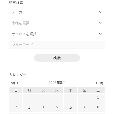
記事検索
カレンダー
2026年8月
7月 <
> 9月
日
月
火
水
木
金
土
1
2
3
4
5
6
7
8