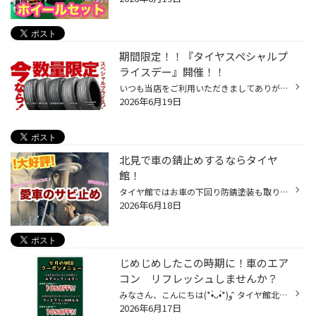
期間限定！！『タイヤスペシャルプ
ライスデー』開催！！
いつも当店をご利用いただきましてありがとうございます。 6/19(金)～6/28(日)まで、コクピット・タイヤ館におきまして、 期間限定！ サイズ限定！！ 数量限定！！！ お得にお買い求めいただける、「タイヤスペシャルプライスデー」がスタートします！ お得なタイヤのご紹介！！ ワゴンR、N-BOX、タ...
2026年6月19日
北見で車の錆止めするならタイヤ
館！
タイヤ館ではお車の下回り防錆塗装も取り扱っております！ ところどころ塗装が剥がれてサビています、、 塗装する前にサビ転換剤を塗りこれ以上、進行させないようにします！ 黒々として綺麗になりましたね( *´艸｀)！ 当店で使用している塗料は、防錆はもちろん 防振、防音性能も兼ね備えているの...
2026年6月18日
じめじめしたこの時期に！車のエア
コン リフレッシュしませんか？
みなさん、こんにちは(*•̀ᴗ•́*)و ̑̑ タイヤ館北見でございます(*•̀ᴗ•́*)و ̑̑ 湿気が多いジメジメしたこの時期、エアコンから嫌な匂いがしてませんか？ 車内リフレッシュメニューとしてクーポン作りました☆ エアコンフィルター交換＆エアコン洗浄がなんと10％オフ！！ エアコン洗浄は￥15,400→￥13,8...
2026年6月17日