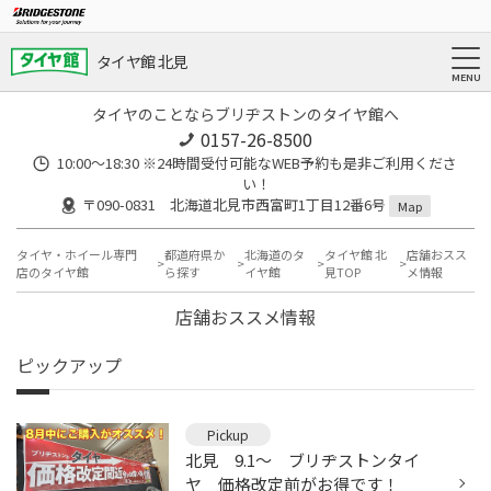
タイヤ館 北見
タイヤのことならブリヂストンのタイヤ館へ
0157-26-8500
10:00～18:30 ※24時間受付可能なWEB予約も是非ご利用くださ
い！
〒090-0831 北海道北見市西富町1丁目12番6号
Map
タイヤ・ホイール専門
都道府県か
北海道のタ
タイヤ館 北
店舗おスス
店のタイヤ館
ら探す
イヤ館
見TOP
メ情報
店舗おススメ情報
ピックアップ
Pickup
北見 9.1～ ブリヂストンタイ
ヤ 価格改定前がお得です！