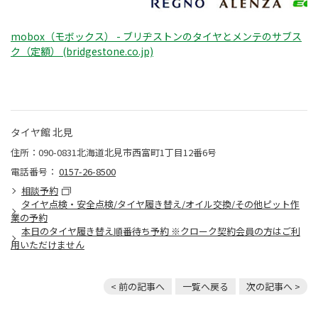
mobox（モボックス） - ブリヂストンのタイヤとメンテのサブス
ク（定額） (bridgestone.co.jp)
タイヤ館 北見
住所：090-0831北海道北見市西富町1丁目12番6号
電話番号：
0157-26-8500
相談予約
タイヤ点検・安全点検/タイヤ履き替え/オイル交換/その他ピット作
業の予約
本日のタイヤ履き替え順番待ち予約 ※クローク契約会員の方はご利
用いただけません
< 前の記事へ
一覧へ戻る
次の記事へ >