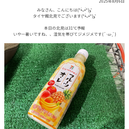
2025年8月6日
みなさん、こんにちは(*•̀ᴗ•́*)و ̑̑
タイヤ館北見でございます(*•̀ᴗ•́*)و ̑̑
本日の北見は31℃予報
いやー暑いですね、、湿気を帯びてジメジメです(´·ω·̥`)