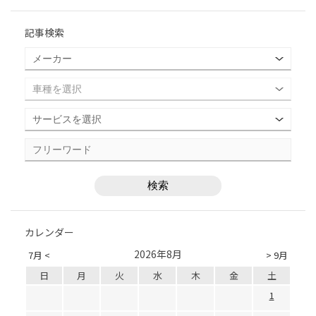
記事検索
カレンダー
2026年8月
7月 <
> 9月
日
月
火
水
木
金
土
1