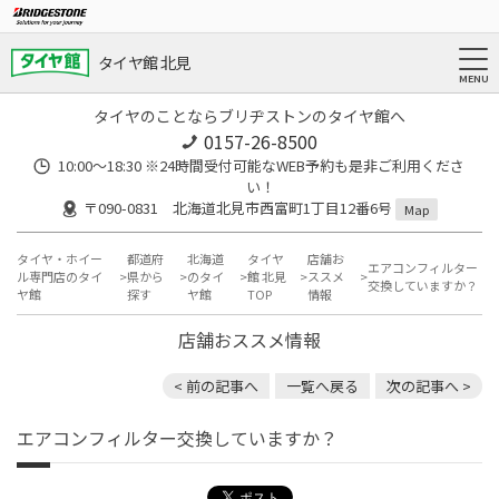
タイヤ館 北見
タイヤのことならブリヂストンのタイヤ館へ
0157-26-8500
10:00～18:30 ※24時間受付可能なWEB予約も是非ご利用くださ
い！
〒090-0831 北海道北見市西富町1丁目12番6号
Map
タイヤ・ホイー
都道府
北海道
タイヤ
店舗お
エアコンフィルター
ル専門店のタイ
県から
のタイ
館 北見
ススメ
交換していますか？
ヤ館
探す
ヤ館
TOP
情報
店舗おススメ情報
< 前の記事へ
一覧へ戻る
次の記事へ >
エアコンフィルター交換していますか？