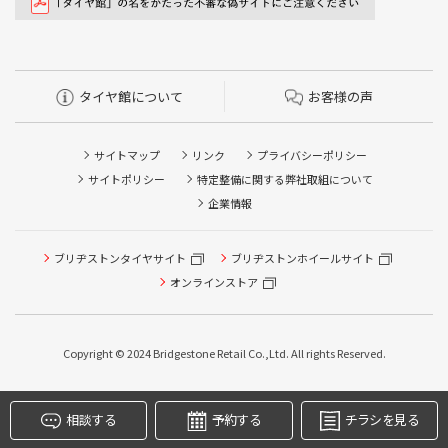
タイヤ館について
お客様の声
サイトマップ
リンク
プライバシーポリシー
サイトポリシー
特定整備に関する弊社取組について
企業情報
ブリヂストンタイヤサイト
ブリヂストンホイールサイト
タイヤ点検・安全点検/タイヤ履き替え/オイル交換/その他
ピット作業の予約
オンラインストア
クローク契約会員専用タイヤ履き替え※タイヤ履き替えを
希望のクローク契約会員の方はこちらを選択ください
Copyright © 2024 Bridgestone Retail Co.,Ltd. All rights Reserved.
本日のタイヤ履き替え順番待ち予約 ※クローク契約会員の
方はご利用いただけません
相談する
予約する
チラシを見る