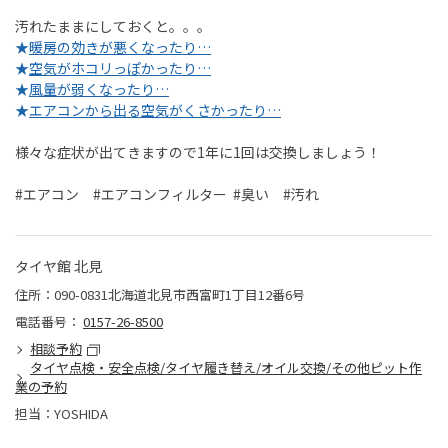
汚れたままにしておくと。。。
★
暖房の効きが悪くなったり…
★
空気がホコリっぽかったり…
★
風量が弱くなったり…
★
エアコンから出る空気がくさかったり…
様々な症状が出てきますので1年に1回は交換しましょう！
#エアコン #エアコンフィルター #臭い #汚れ
タイヤ館 北見
住所：090-0831北海道北見市西富町1丁目12番6号
電話番号：
0157-26-8500
相談予約
タイヤ点検・安全点検/タイヤ履き替え/オイル交換/その他ピット作
業の予約
担当：YOSHIDA