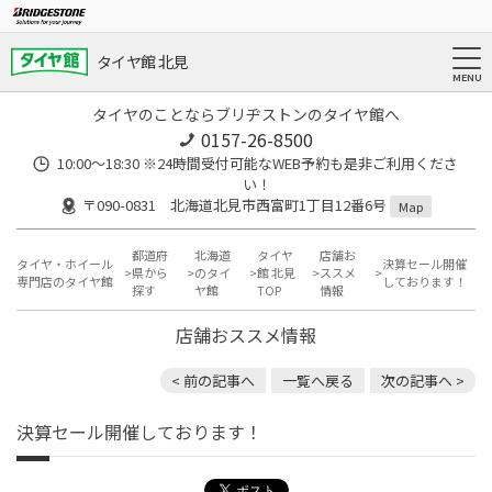
タイヤ館 北見
タイヤのことならブリヂストンのタイヤ館へ
0157-26-8500
10:00～18:30 ※24時間受付可能なWEB予約も是非ご利用くださ
い！
〒090-0831 北海道北見市西富町1丁目12番6号
Map
都道府
北海道
タイヤ
店舗お
タイヤ・ホイール
決算セール開催
県から
のタイ
館 北見
ススメ
専門店のタイヤ館
しております！
探す
ヤ館
TOP
情報
店舗おススメ情報
< 前の記事へ
一覧へ戻る
次の記事へ >
決算セール開催しております！