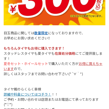
目玉商品に関しては
数量限定
になっておりますので、
お早めにお買い求めください‼︎
もちろんタイヤもお得に購入できます！
スタッドレスタイヤも夏タイヤも
在庫処分価格
にてご提供致しま
す！
夏冬セット・ホイールセット
で購入いただく方が
お得に買えちゃ
います
ので、
詳しくはスタッフまでお問い合わせ下さい(*´∀｀*)
タイヤ館のらくらく車検
詳細や料金についてはコチラ！
！！
ご予約・お問い合わせは店頭またはお電話にて承っております
(°▽°)