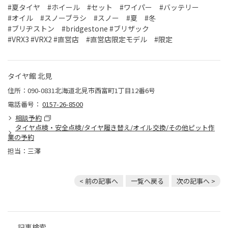
#夏タイヤ #ホイール #セット #ワイパー #バッテリー
#オイル #スノーブラシ #スノー #夏 #冬
#ブリヂストン #bridgestone #ブリザック
#VRX3 #VRX2 #直営店 #直営店限定モデル #限定
タイヤ館 北見
住所：090-0831北海道北見市西富町1丁目12番6号
電話番号：
0157-26-8500
相談予約
タイヤ点検・安全点検/タイヤ履き替え/オイル交換/その他ピット作
業の予約
担当：三澤
< 前の記事へ
一覧へ戻る
次の記事へ >
記事検索