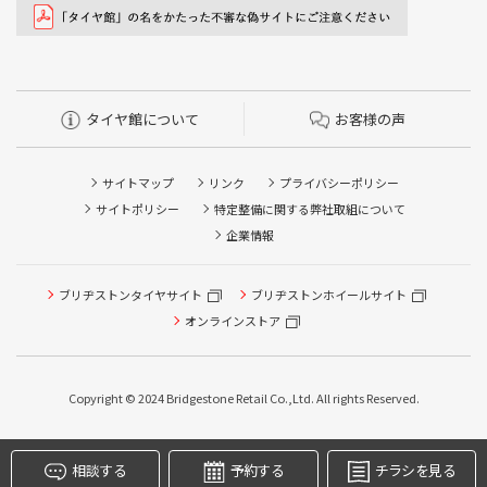
タイヤ館について
お客様の声
サイトマップ
リンク
プライバシーポリシー
サイトポリシー
特定整備に関する弊社取組について
企業情報
ブリヂストンタイヤサイト
ブリヂストンホイールサイト
タイヤ点検・安全点検/タイヤ履き替え/オイル交換/その他
ピット作業の予約
オンラインストア
クローク契約会員専用タイヤ履き替え※タイヤ履き替えを
希望のクローク契約会員の方はこちらを選択ください
Copyright © 2024 Bridgestone Retail Co.,Ltd. All rights Reserved.
本日のタイヤ履き替え順番待ち予約 ※クローク契約会員の
方はご利用いただけません
相談する
予約する
チラシを見る