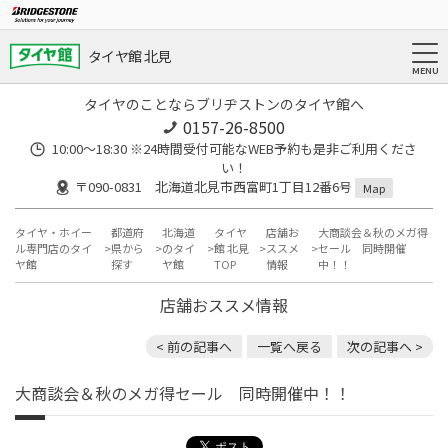
タイヤ館 北見
タイヤのことならブリヂストンのタイヤ館へ
0157-26-8500
10:00～18:30 ※24時間受付可能なWEB予約も是非ご利用くださ
い！
〒090-0831 北海道北見市西富町1丁目12番6号
Map
タイヤ・ホイー
都道府
北海道
タイヤ
店舗お
大商談会＆秋のメガ得
ル専門店のタイ
県から
のタイ
館 北見
ススメ
セール 同時開催
ヤ館
探す
ヤ館
TOP
情報
中！！
店舗おススメ情報
< 前の記事へ
一覧へ戻る
次の記事へ >
大商談会＆秋のメガ得セール 同時開催中！！