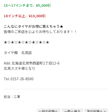
15〜17インチまで、¥5,000引
18インチ以上、¥10,000引
こんなにタイヤがお得に買えちゃう★
皆様のご来店を心よりお待ちしております！！
★☆★☆★☆★☆★☆★☆★
タイヤ館 北見店
Add.
北海道北見市西富町
1
丁目
12-6
北見スズキ様となり
Tel. 0157-26-8500
担当：三澤
< 前の記事へ
一覧へ戻る
次の記事へ >