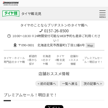
タイヤ館 北見
タイヤのことならブリヂストンのタイヤ館へ
0157-26-8500
10:00～18:30 ※24時間受付可能なWEB予約も是非ご利用くださ
い！
〒090-0831 北海道北見市西富町1丁目12番6号
Map
都道府
北海道
タイヤ
店舗お
タイヤ・ホイール
プレミアムセー
県から
のタイ
館 北見
ススメ
専門店のタイヤ館
ル！明日まで！
探す
ヤ館
TOP
情報
店舗おススメ情報
< 前の記事へ
一覧へ戻る
次の記事へ >
プレミアムセール！明日まで！