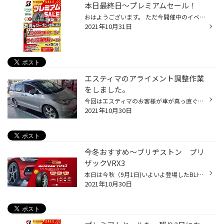
本日最終日〜プレミアムセール！
おはようございます。 ただ今開催中のイベント大好評ですよー。 今回のイベント期間も〜早いもので今月末まで〜本日最終日になりました。 クリックしてね→プレミアムセール(^○^) アプリをダウンロードして詳細をチェックして下さいね！ クリックしてね→タイヤ館アプリの紹介！ ⬇︎ アプリからこんな...
2021年10月31日
エスティマのアライメント調整作業
をしました。
今回はエスティマのお客様が車が真っ直ぐ走らないとの事でアライメント調整に来られました。 んっ？ このホイールは！？ 懐かしい！ 確かファブレスのプロファンドじゃないですか！！ 1度だけ販売した経験があるなぁ… おっと、作業に戻ります。 センサーを取り付けしてからアライメント測定をします...
2021年10月30日
今冬おすすめ〜ブリヂストン ブリ
ザックVRX3
本日は今秋（9月1日)いよいよ登場したBLIZZAKブランド待望の新商品「BLIZZAK VRX3（ブリザック ヴイアールエックススリー）」をご紹介します！ 「BLIZZAK（ブリザック）」は、ブリヂストンを代表するスタッドレスタイヤブランドです。1988年に冬道特有の凍結路面や積雪路面などでのより安心・安全な...
2021年10月30日