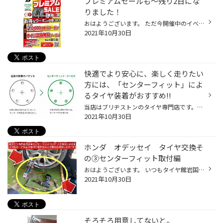
プレミアムセールも〜残り2日にな
りました！
おはようございます。 ただ今開催中のイベント大好評ですよー。 今回のイベント期間も〜早いもので今月末まで〜残り2日になりました。 クリックしてね→プレミアムセール(^○^) アプリをダウンロードして詳細をチェックして下さいね！ クリックしてね→タイヤ館アプリの紹介！ ⬇︎ アプリからこんな感じ...
2021年10月30日
快適でより安心に、楽しく走りたい
方には、「センターフィット」によ
るタイヤ装着がおすすめ!!
当店はブリヂストンのタイヤ専門店です。「ずいぶん長く使っているけれど、まだ大丈夫かな」など、もし愛車のタイヤのコンディションが気になるようでしたら、点検を無料で実施いたしますのでご利用ください。 また当店では、「直進安定性、ドライ性能、ウェット性能、低燃費性能、ライフ性能、静粛...
2021年10月30日
ホンダ オデッセイ タイヤ交換そ
の③センターフィット取付編
おはようございます。 いつもタイヤ館岩国店のWEBをご覧頂き…ありがとうございます(^O^) 南岩国3丁目188号線の南岩国三郵便局さんの向かい側のタイヤ館岩国店(少し道路から奥まっています)の店長の越智です。 本日は…クリックしてね→10月28日の事例紹介① →昨日10月29日の事例紹介②の続きで〜 ホンダ...
2021年10月30日
そろそろ用意してないと。