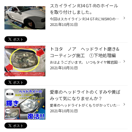
スカイライン R34 GT-Rのホイール
を取り付けしました。
今回はスカイライン R34 GT-RにNISMOのホイールを取り付けしました。 まずは取り外しをしております。 とても人気がある車ですよね。 いきなりですが、取り付けしました。 ホイールはNISMO LM GT4になります。 GT-RにはNISMOってのが定番ですが、実績実力があるから定番になれるのです。 出庫してか...
2021年10月31日
トヨタ ノア ヘッドライト磨き&
コーティング施工 ①下地処理編
おはようございます。 いつもタイヤ館岩国店のWEBをご覧頂き…ありがとうございます(^O^) 南岩国3丁目188号線の南岩国三郵便局さんの向かい側のタイヤ館岩国店(少し道路から奥まっています)の店長の越智です。 毎日頑張ってくれている愛車のヘッドライトって曇って？黄ばんで？くすんで？いませんか...
2021年10月31日
愛車のヘッドライトのくすみや黄ば
みって気になりませんか？
愛車のヘッドライトがくもりがかっていたり、黄ばんできたりしていませんか？気になる愛車のヘッドライトの汚れやくもり…黄ばみなどヘッドライトクリーニングやコーティングで解消してみませんか？ 補足:車種やヘッドライトの状態によっては施工出来ない場合もあります ⬇︎ ヘッドライトクリーニング...
2021年10月31日