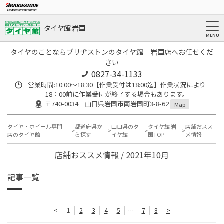
タイヤ館 岩国
タイヤのことならブリヂストンのタイヤ館 岩国店へお任せくだ
さい
0827-34-1133
営業時間:10:00〜18:30【作業受付は18:00迄】作業状況により
18：00前に作業受付が終了する場合もあります。
〒740-0034 山口県岩国市南岩国町3-8-62
Map
タイヤ・ホイール専門
都道府県か
山口県のタ
タイヤ館 岩
店舗おスス
店のタイヤ館
ら探す
イヤ館
国TOP
メ情報
店舗おススメ情報 / 2021年10月
記事一覧
<
1
2
3
4
5
…
7
8
>