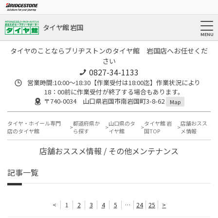
タイヤ館 岩国
タイヤのことならブリヂストンのタイヤ館 岩国店へお任せくだ
さい
0827-34-1133
営業時間:10:00〜18:30【作業受付は18:00迄】作業状況により
18：00前に作業受付が終了する場合もあります。
〒740-0034 山口県岩国市南岩国町3-8-62
Map
タイヤ・ホイール専門
都道府県か
山口県のタ
タイヤ館 岩
店舗おスス
店のタイヤ館
ら探す
イヤ館
国TOP
メ情報
店舗おススメ情報 / その他メンテナンス
記事一覧
<
1
2
3
4
5
…
24
25
>