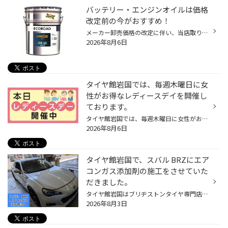
バッテリー・エンジンオイルは価格
改定前の今がおすすめ！
メーカー卸売価格の改定に伴い、当店取り扱いの一部のバッテリー・エンジンオイルの価格改定を 9/1より随時実施させていただきます。 現状の価格改定前の価格での対応については、各製品の値上がり前日までの作業実施が対象となっております。 夏休みでお出かけ予定の方や車検に向けて、そろそろ交...
2026年8月6日
タイヤ館岩国では、毎週木曜日に女
性がお得なレディースデイを開催し
ております。
タイヤ館岩国では、毎週木曜日に女性がお得なレディースデイを開催しております。 最近、タイヤの空気圧点検やオイル交換されましたか? ★タイヤの空気圧点検目安…1ヵ月に1回。 ★エンジンオイルのおすすめ交換目安 …3ヵ月～半年or 3000～5000kmに一度。 (使用状況に合わせて…定期点検/交換おすすめし...
2026年8月6日
タイヤ館岩国で、スバル BRZにエア
コンガス添加剤の施工をさせていた
だきました。
タイヤ館岩国はブリヂストンタイヤ専門店になります。 今回はワタシのスバル BRZにエアコンガス添加剤の施工をしました！ 今回施工するエアコンガス添加剤はコチラ！！ ワコーズ RCA134 パワーエアコン134 エアコンガス注入口を確認します。 ガスの施工を行います。 ちなみに前回は2019年にしおりま...
2026年8月3日