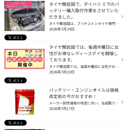
タイヤ館岩国で、ダイハツ ミラのバ
ッテリー購入取付作業をさせていた
だきました。
タイヤ館岩国は、ブリヂストンタイヤ専門店になります。 今回は、いつもご利用されているダイハツ ミラのお客様から空気圧点検のご依頼で来られましたが、ピット入庫後にバッテリー上がりが発生した為にバッテリー購入取付作業をさせていただきました。 取付するバッテリーはコチラ！！ エコロング...
2026年7月24日
タイヤ館岩国では、毎週木曜日に女
性がお得なレディースデイを開催し
ております。
タイヤ館岩国では、毎週木曜日に女性がお得なレディースデイを開催しております。 最近、タイヤの空気圧点検やオイル交換されましたか? ★タイヤの空気圧点検目安…1ヵ月に1回。 ★エンジンオイルのおすすめ交換目安 …3ヵ月～半年or 3000～5000kmに一度。 (使用状況に合わせて…定期点検/交換おすすめし...
2026年7月23日
バッテリー・エンジンオイルは価格
改定前の今がおすすめ！
メーカー卸売価格の改定に伴い、当店取り扱いの一部のバッテリー・エンジンオイルの価格改定を 8/1より随時実施させていただきます。 現状の価格改定前の価格での対応については、各製品の値上がり前日までの作業実施が対象となっております。 夏休みでお出かけ予定の方やそろそろ交換時期を迎えて...
2026年7月17日