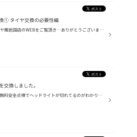
換① タイヤ交換の必要性編
おはようございます。 いつもタイヤ館岩国店のWEBをご覧頂き…ありがとうございます(^O^) 南岩国3丁目188号線の南岩国三郵便局さんの向かい側のタイヤ館岩国店(少し道路から奥まっています)の店長の越智です。 本日は… トヨタ プリウス さんの タイヤ交換作業の紹介①になります♪ 交換前のタイヤの状...
を交換しました。
今回はオイル交換に来たラパンの無料安全点検でヘッドライトが切れてるのがわかり、交換になりました。 まずはライトを見てみます。 助手席側は点灯しておりますが、 運転席側は切れてます。 今回取り付けするのはコチラ！ CATZのハイパーホワイトです。 まずはライトの裏側をチェック。 黒い四角の...