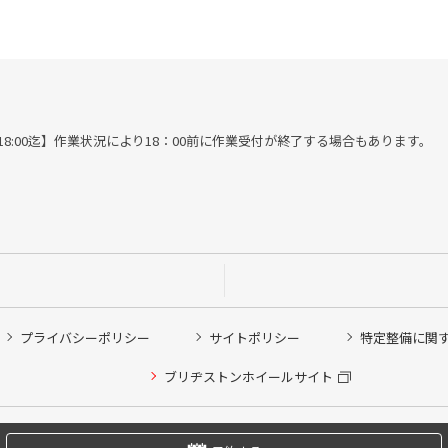
受付は18:00迄】作業状況により18：00前に作業受付が終了する場合もあります。
プライバシーポリシー
サイトポリシー
特定整備に関
他ピット作業の予約
ブリヂストンホイールサイト
希望のクローク契約会員の方はこちらを選択ください
の方はご利用いただけません
Copyright © 2024 Bridgestone Retail Co.,Ltd. All rights Reserved.