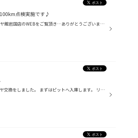
100km点検実施です♪
おはようございます。 いつもタイヤ館岩国店のWEBをご覧頂き…ありがとうございます(^O^) 南岩国3丁目188号線の南岩国三郵便局さんの向かい側のタイヤ館岩国店(少し道路から奥まっています)の店長の越智です。 本日は…→3月28日事例紹介の続きで スバル BRZ さんのタイヤ交換後の100km点検＆装着タイ...
。
今回はBRZのお客様の依頼でタイヤ交換をしました。 まずはピットへ入庫します。 リフトアップしてタイヤを外します。 タイヤの溝の中に亀裂が入ってきたのでそろそろ交換をするとの事でした。 今回取り付けするタイヤはコチラ！ ポテンザS007Aになります。 今までのタイヤを外します。 ここから新し...