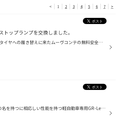
<
1
2
3
4
5
6
7
>
ストップランプを交換しました。
今回はスタッドレスタイヤから夏タイヤへの履き替えに来たムーヴコンテの無料安全点検でハイマウントストップランプが切れていたので交換になりました。 ブレーキランプは点灯してるのにハイマウントストップランプは点灯してません。 トランクを開けてカバーを外します。 電球を外して比べてみます...
レグノGR-レジェーラ "REGNO"の名を持つに相応しい性能を持つ軽自動車専用GR-Leggera。 ワンランク上の静粛性、乗心地であなたの車はタイヤで変わる。