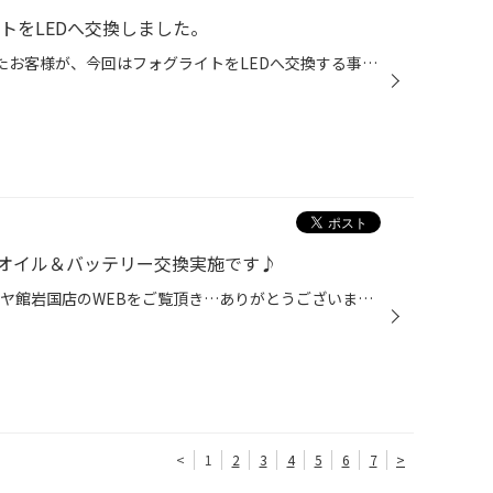
トをLEDへ交換しました。
前回、ヘッドライトHIDを交換したお客様が、今回はフォグライトをLEDへ交換する事になりました。 まずは入庫して点灯確認をします。 よってみます。 普通のハロゲンバルブです。 今回取り付けするLEDはコチラ！ ベロフのプレシャスレイZになります。 まずは純正フォグのバルブを外します。 外して今...
オイル＆バッテリー交換実施です♪
おはようございます。 いつもタイヤ館岩国店のWEBをご覧頂き…ありがとうございます(^O^) 南岩国3丁目188号線の南岩国三郵便局さんの向かい側のタイヤ館岩国店(少し道路から奥まっています)の店長の越智です。 本日は… ホンダ フィット さんの エンジンオイル オイルエレメント バッテリー 交換の紹...
<
1
2
3
4
5
6
7
>