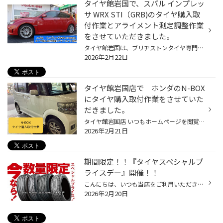
タイヤ館岩国で、スバル インプレッ
サ WRX STI（GRB)のタイヤ購入取
付作業とアライメント測定調整作業
をさせていただきました。
タイヤ館岩国は、ブリヂストンタイヤ専門店になります。 今回はいつもご利用されているスバル インプレッサ WRX STI(GRB)お客様からの依頼でタイヤ購入取付作業とアライメント測定調整作業をさせていただきました。 今回取り付けするタイヤはコチラ！！ ポテンザ S007A 車からタイヤホイールを取り...
2026年2月22日
タイヤ館岩国店で ホンダのN-BOX
にタイヤ購入取付作業をさせていた
だきました。
タイヤ館岩国店 いつもホームページを閲覧頂き誠にありがとうございます！ 今回はホンダのN-BOXをお乗りのお客様からのご依頼で、タイヤ購入取付作業をさせていただきました。 取付するタイヤは新車装着タイヤと同等グレードであるエコピアNH200Cです。 それではまずタイヤを組み込んでいきます。 ...
2026年2月21日
期間限定！！『タイヤスペシャルプ
ライスデー』開催！！
こんにちは、いつも当店をご利用いただきましてありがとうございます。 2/20(金)～3/1(日)まで、コクピット・タイヤ館におきまして、 期間限定！ サイズ限定！！ 数量限定！！！ お得にお買い求めいただける、「タイヤスペシャルプライスデー」がスタートします！ お得なタイヤのご紹介！！ ワゴンR...
2026年2月20日