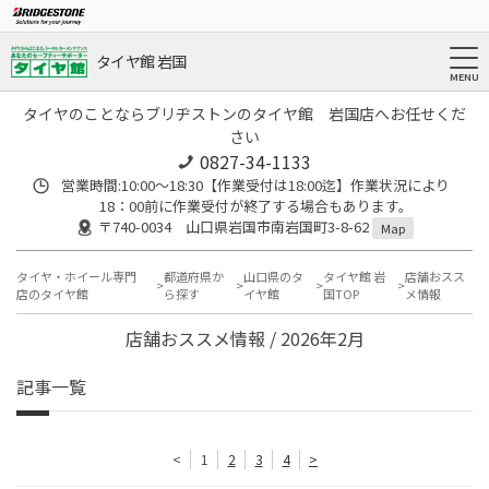
タイヤ館 岩国
タイヤのことならブリヂストンのタイヤ館 岩国店へお任せくだ
さい
0827-34-1133
営業時間:10:00〜18:30【作業受付は18:00迄】作業状況により
18：00前に作業受付が終了する場合もあります。
〒740-0034 山口県岩国市南岩国町3-8-62
Map
タイヤ・ホイール専門
都道府県か
山口県のタ
タイヤ館 岩
店舗おスス
店のタイヤ館
ら探す
イヤ館
国TOP
メ情報
店舗おススメ情報 / 2026年2月
記事一覧
<
1
2
3
4
>