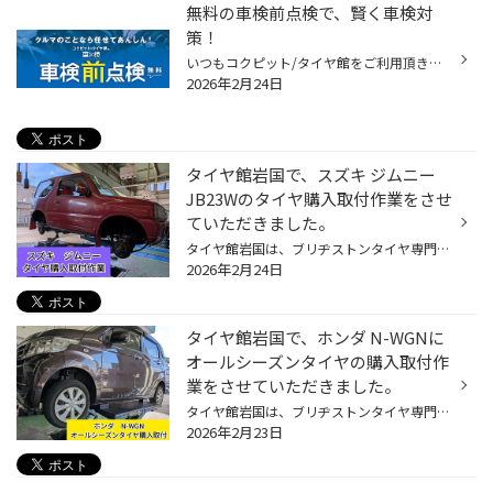
無料の車検前点検で、賢く車検対
策！
いつもコクピット/タイヤ館をご利用頂きありがとうございます。 今回は、コクピット/タイヤ館がオススメする「車検前点検」についてご紹介いたします。 【車検前点検は、出費を集中させない、かしこい車検対策です】 ・車検って何？よく分からなくて不安・・・。 ・できれば車検の出費を抑えたい・...
2026年2月24日
タイヤ館岩国で、スズキ ジムニー
JB23Wのタイヤ購入取付作業をさせ
ていただきました。
タイヤ館岩国は、ブリヂストンタイヤ専門店になります。 今回は初めて来られたスズキ ジムニー JB23Wのお客様からの依頼でタイヤ購入取付作業をさせていただきました。 今回取り付けするタイヤはコチラ！！ アレンザ LX200 新しいタイヤを組み付けして安全柵に入れて空気圧を充填していきます。 空...
2026年2月24日
タイヤ館岩国で、ホンダ N-WGNに
オールシーズンタイヤの購入取付作
業をさせていただきました。
タイヤ館岩国は、ブリヂストンタイヤ専門店になります。 今回は初めて来られたホンダ N-WGNお客様からの依頼でオールシーズンタイヤの購入取付作業をさせていただきました。 今回取り付けするオールシーズンタイヤはコチラ！！ マルチウェザー2 今までのタイヤを取り外してオールシーズンタイヤを組...
2026年2月23日