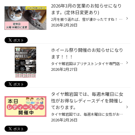
2026年3月の営業のお知らせになり
ます。(定休日変更あり)
2月を振り返れば、雪が凄かったですね！ あれだけ大騒ぎになったのも初めてでしたよ・・・ 明日になればもう3月だなんてこれも驚きですわ。 では、その2026年3月の営業のお知らせになります。 再びですが、定休日変更もあります！！ 3/3(火) 3/4(水) 3/10(火) 3/11(水) 3/17(火) 3/18(水) 3/24(火) ...
2026年2月28日
ホイール祭り開催のお知らせになり
ます！！！
タイヤ館岩国はブリヂストンタイヤ専門店になります。 なんと、4/4(土)～4/5(日)でホイール祭り開催となりました。 素敵なホイールをお探しのア・ナ・タ☆☆☆ この機会にいかがでしょうか？ 期間中にご成約のお客様には当店指定のロックナットセット(一部の国産車・輸入車は対象外になります。)をお渡...
2026年2月27日
タイヤ館岩国では、毎週木曜日に女
性がお得なレディースデイを開催し
ております。
タイヤ館岩国では、毎週木曜日に女性がお得なレディースデイを開催しております。 最近、タイヤの空気圧点検やオイル交換されましたか? ★タイヤの空気圧点検目安…1ヵ月に1回。 ★エンジンオイルのおすすめ交換目安 …3ヵ月～半年or 3000～5000kmに一度。 (使用状況に合わせて…定期点検/交換おすすめし...
2026年2月26日