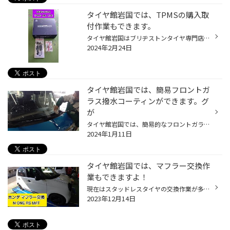
タイヤ館岩国では、TPMSの購入取
付作業もできます。
タイヤ館岩国はブリヂストンタイヤ専門店になります。 タイヤは空気圧をきちんと管理しないと性能を発揮できません。 そこで！今回取付するのはコチラ！！ TPMS MR LITEになります。 取付する車は当店に初入庫のHONDA ZR-Vになります。 TPMSの受信機の電源を取るのに運転席側のエアコン吹き出し口付...
2024年2月24日
タイヤ館岩国では、簡易フロントガ
ラス撥水コーティンができます。グ
が
タイヤ館岩国では、簡易的なフロントガラスの撥水コーティングをしております。 まずは、霧吹きでフロントガラスをきれいにしておきます。 一度吹き上げてから専用の撥水ガラスコーティング材を吹き付けしていきます。 吹き付けしてからは塗り込む様に拭いていきます。 ガラス撥水をすると雨の日の...
2024年1月11日
タイヤ館岩国では、マフラー交換作
業もできますよ！
現在はスタッドレスタイヤの交換作業が多くなってますが、その中でも時間をいただきながらもマフラーの交換作業もしております。 今回はN-ONE RSのお客様の依頼でマフラー交換をする事になりました。 現行の軽自動車で6MTでターボ車は今やコレしかないですね。 取付するマフラーはコチラ！ 日差しが...
2023年12月14日