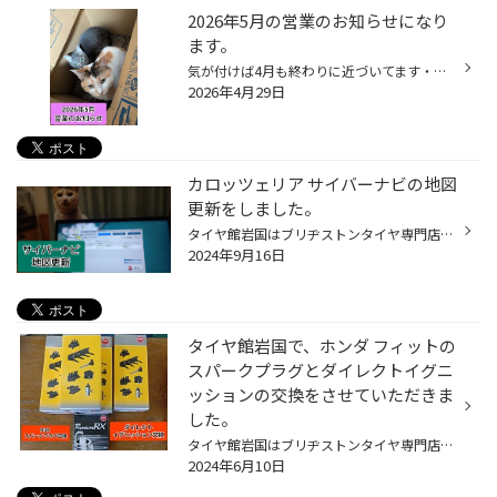
2026年5月の営業のお知らせになり
ます。
気が付けば4月も終わりに近づいてます・・・ ゴールデンウィークに突入しておりますよ！！ 気温差が激しい日もありますので、体調管理をしっかりとしていきましょう。 では、2026年5月の営業のお知らせになります。 一部定休日追加があります。 5/5(火) 5/6(水) 5/7(木) 5/12(火) 5/13(水) 5/19(火)...
2026年4月29日
カロッツェリア サイバーナビの地図
更新をしました。
タイヤ館岩国はブリヂストンタイヤ専門店になります。 実は先日、二階堂店長の依頼でpioneer:楽ナビのバージョンアップの専用SDカードを検索してましたら、 自分のBRZのバージョンアップ（地図更新）が最後になっておりました。 そこで今回は久しぶりに自分のBRZのpioneer:サイバーナビ AVIC-VH0009...
2024年9月16日
タイヤ館岩国で、ホンダ フィットの
スパークプラグとダイレクトイグニ
ッションの交換をさせていただきま
した。
タイヤ館岩国はブリヂストンタイヤ専門店になります。 しかしながら、車のメンテナンス系もできる事があります。 今回は、ホンダ フィットのお客様がエンジンオイル交換に来られた時に最近エンジンのアイドリングが安定しない時があるとの事で、 車検時の整備記録を確認してここ数年スパークプラグ...
2024年6月10日