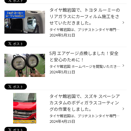
タイヤ館岩国で、トヨタ ルーミーの
リアガラスにカーフィルム施工をさ
せていただきました。
タイヤ館岩国は、ブリヂストンタイヤ専門店になります。 が、色々な作業も外注作業でできます。 今回は、いつもご利用していただいてるトヨタ ルーミーのお客様からの依頼でリア周り5面のカーフィルム施工をさせていただきました。 リアのスライドドアのガラスがカーフィルム施工でクォーターガラス...
2024年5月31日
5月 エアゲージ点検しました！安全
と安心のために！
タイヤ館岩国 ホームページを閲覧いただき誠にありがとうございます！ 当店で使用している作業道具のご紹介になります。 作業で使う この『エアーゲージ』の 使用を重ねていくと 測定値に少しずつ 誤差が生じてくることがございます。 お客様に安心して、ご来店いただくためにも 当店では、１ヶ月に...
2024年5月11日
タイヤ館岩国で、スズキ スペーシア
カスタムのボディガラスコーティン
グの作業をしました。
タイヤ館岩国は、ブリヂストンタイヤ専門店になります。 しかしながら、ボディのガラスコーティング作業も外注でしております。 今回は最近納車したばかりのスペーシアカスタムのお客様からの依頼でガラスコーティングをさせていただきました。 まずは、水で濡らして現状確認してから洗車をします。...
2024年4月15日