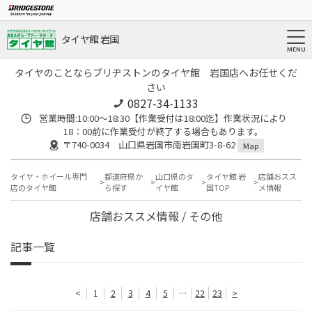
タイヤ館 岩国
タイヤのことならブリヂストンのタイヤ館 岩国店へお任せくだ
さい
0827-34-1133
営業時間:10:00〜18:30【作業受付は18:00迄】作業状況により
18：00前に作業受付が終了する場合もあります。
〒740-0034 山口県岩国市南岩国町3-8-62
Map
タイヤ・ホイール専門
都道府県か
山口県のタ
タイヤ館 岩
店舗おスス
店のタイヤ館
ら探す
イヤ館
国TOP
メ情報
店舗おススメ情報 / その他
記事一覧
<
1
2
3
4
5
…
22
23
>