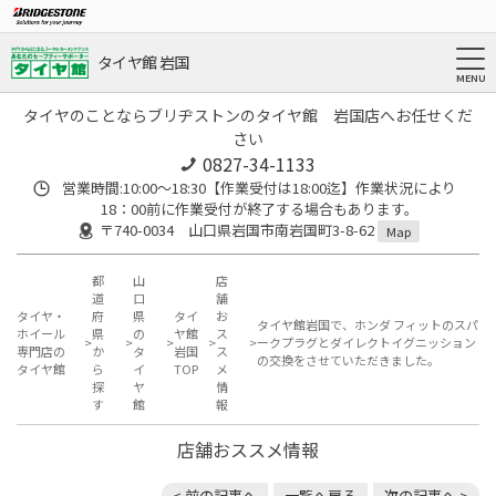
タイヤ館 岩国
タイヤのことならブリヂストンのタイヤ館 岩国店へお任せくだ
さい
0827-34-1133
営業時間:10:00〜18:30【作業受付は18:00迄】作業状況により
18：00前に作業受付が終了する場合もあります。
〒740-0034 山口県岩国市南岩国町3-8-62
Map
都
山
店
道
口
舗
タイヤ・
府
県
タイ
お
タイヤ館岩国で、ホンダ フィットのスパ
ホイール
県
の
ヤ館
ス
ークプラグとダイレクトイグニッション
専門店の
か
タ
岩国
ス
の交換をさせていただきました。
タイヤ館
ら
イ
TOP
メ
探
ヤ
情
す
館
報
店舗おススメ情報
< 前の記事へ
一覧へ戻る
次の記事へ >