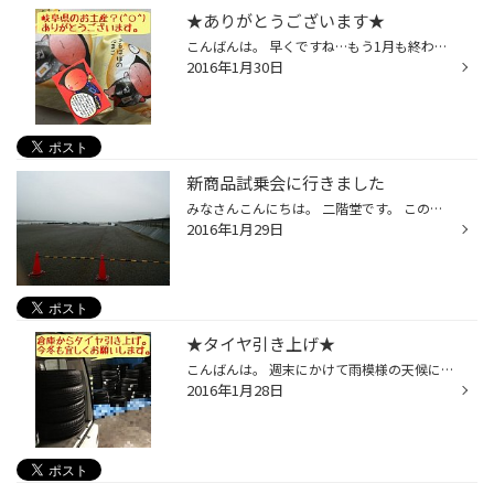
★ありがとうございます★
こんばんは。 早くですね…もう1月も終わり2月始まりますよ。 1月は行く2月は逃げる3月は去る…昔からの言葉。 言葉遊び的な表現？でも上手く考えてありますね。 さてお客様から岐阜県へ行ったお土産頂きました。 丁度行った日は…岐阜県は大雪だったようですよ。 先週とは違い今週は少し暖かい天候に...
2016年1月30日
新商品試乗会に行きました
みなさんこんにちは。 二階堂です。 この度、ブリヂストンの新商品の プレイズ PXシリーズ レグノ GR-レジェーラ に乗って来ました。 いろいろと勉強や体験させて頂き、 みなさんにお伝え出来るようになりました。 今回もすごいですよ！ ぜひみなさんに履いていただきたい(≧∀≦) カタログ以外の性能...
2016年1月29日
★タイヤ引き上げ★
こんばんは。 週末にかけて雨模様の天候になりそうですね。 今日は朝早起きして(T_T)下松の倉庫のタイヤを 引き上げに行ってきましたよ…毎年恒例です。 店舗にタイヤ移動しましたので…二階倉庫を 明日明後日で…しっかり整理整頓しますよー。 倉庫さん…今年の冬も宜しくお願いします(^○^)
2016年1月28日