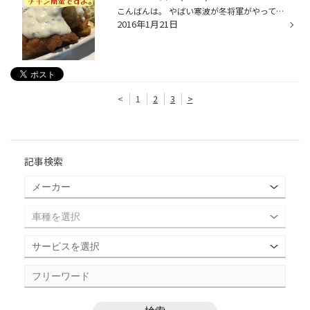
こんばんは。 やばい寒波が冬将軍がやって来そうですよ(T_T) 今週末から月曜日にかけて西日本大荒れ模様。。 天気予報やニュースでは…○○年ぶり最大級とか。 愛車の冬支度して…出来れば自宅待機が無難ですね。 さて…水曜日福岡へ会議に行った時の昼ご飯(^○^) 広島祇園店の店長さんオススメの店舗へト...
2016年1月21日
<
1
2
3
>
記事検索