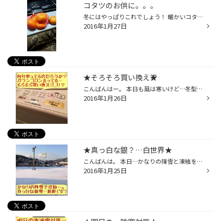
コタツのお供に。。。
冬にはやっぱりこれでしょう！ 暖かいコタツに、甘いミカン。もう動きたくなくなりますネ（笑） まだまだ寒い日が続きますので、しばらくこのセットは欠かせない です！
2016年1月27日
★そろそろ買い換え⁇★
こんばんはー。 本日も風は寒いけど…冬型天候は通り越したかな。 明日は店舗休日なので…ゆっくりできるかな(^○^) 我が家で使用中…夜な夜な大活躍してる洗濯機君。 何年前に購入したのだろうか？思い出せません(T_T) 仕事で汚れた制服やズボン…下着靴下まで綺麗に洗濯。 大活躍なのですが…最近少しガ...
2016年1月26日
★真っ白な銀？…白世界★
こんばんは。 本日…かなりの降雪と凍結を期待？予想して 朝の5時頃起きて…恐る恐るカーテンオープン。 あれ…何も降ってない？寝ぼけてるのかな⁇ 目をこすって…2度見？3度見。降ってない。。 降雪凍結に備えて…徒歩通勤も覚悟してたので …思わず肩透かしを食らった感じでしたよ。 でも実際…暴風降雪...
2016年1月25日