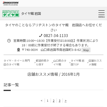
タイヤ館 岩国
タイヤのことならブリヂストンのタイヤ館 岩国店へお任せくだ
さい
0827-34-1133
営業時間:10:00〜18:30【作業受付は18:00迄】作業状況により
18：00前に作業受付が終了する場合もあります。
〒740-0034 山口県岩国市南岩国町3-8-62
Map
タイヤ・ホイール専門
都道府県か
山口県のタ
タイヤ館 岩
店舗おスス
店のタイヤ館
ら探す
イヤ館
国TOP
メ情報
店舗おススメ情報 / 2016年1月
記事一覧
<
1
2
3
>