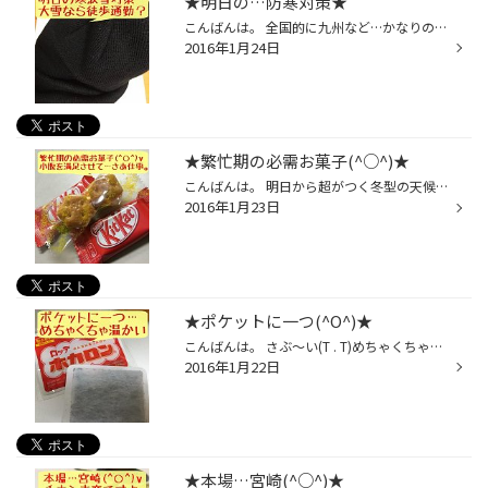
★明日の…防寒対策★
こんばんは。 全国的に九州など…かなりの降雪でしたね。。。 本日夜岩国も冷え込み…明日の朝がやっぱり心配。 降雪凍結なら…通勤路の188号線が大渋滞するので 最悪途中からでも…徒歩通勤(T . T)しなければですね。 という事で…寒波雪を想定して防寒対策…徒歩覚悟の ニット帽とネックウォーマーを緊...
2016年1月24日
★繁忙期の必需お菓子(^○^)★
こんばんは。 明日から超がつく冬型の天候に変化するようですね(T_T) 速報やニュース見てると…外出は控えたほうが良いかな。 私は仕事なので…早めに起きて最悪徒歩で出社かな(T_T) 繁忙期の忙しい時の…お昼が食べれない時の必需お菓子。 写真のキットカット君とパイの実さんは私のお友達(^○^) 子供...
2016年1月23日
★ポケットに一つ(^O^)★
こんばんは。 さぶ〜い(T . T)めちゃくちゃ寒ーい…ここ最近。 超冬型の天候…今までの暖かさが嘘のようです。 ◯ートテックなど…薄手の温かい肌着着用(^O^) が…やっぱり屋外での作業はぶるぶる寒い(T . T) そんな時…たまたまコンビニで目に入って来た赤袋。 学生の時以来…◯◯年も購入使用したことない...
2016年1月22日
★本場…宮崎(^○^)★