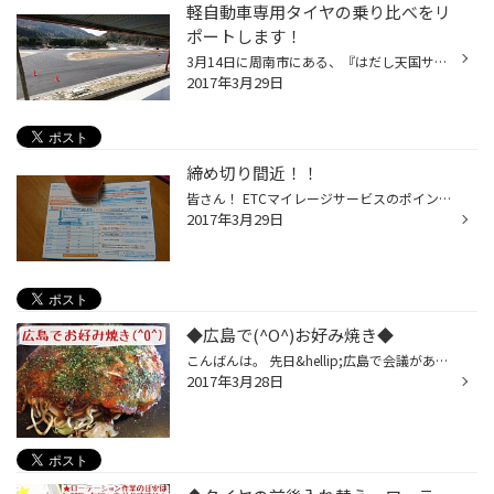
軽自動車専用タイヤの乗り比べをリ
ポートします！
3月14日に周南市にある、『はだし天国サーキット』に 2月発売になったエコピア NH100Cの乗り比べに行ってまいりました！ はだし天国サーキットは通常ドリフト走行できるトコなので 土日にははだし天国に向かうドリフト仕様の車が連なって移動しているのを 見たことがある方も多いと思います。 お昼...
2017年3月29日
締め切り間近！！
皆さん！ ETCマイレージサービスのポイント交換は済まされましたか？ 3/31までなのでお早めにしてくださいね。 ワタシもハガキが届いたのでさっそくチェック。（2月に届いた。） 今年は旅行に出かける回数が減ったので思うように貯まりませんでした。 それでもポイントで高速料金になるなら登録して...
2017年3月29日
◆広島で(^O^)お好み焼き◆
こんばんは。 先日&hellip;広島で会議があり 山口からは下松店周南店&hellip; 広島からは可部店の店長と 一緒にお昼お好み焼き(^O^) ⬇︎広島での会議前&hellip; ⬇︎私のお腹は満足(^O^)&hellip; たまにしか食べないお好み焼き 本当に美味しかったですよ(^O^)
2017年3月28日