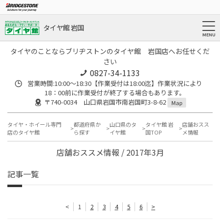
タイヤ館 岩国
タイヤのことならブリヂストンのタイヤ館 岩国店へお任せくだ
さい
0827-34-1133
営業時間:10:00〜18:30【作業受付は18:00迄】作業状況により
18：00前に作業受付が終了する場合もあります。
〒740-0034 山口県岩国市南岩国町3-8-62
Map
タイヤ・ホイール専門
都道府県か
山口県のタ
タイヤ館 岩
店舗おスス
店のタイヤ館
ら探す
イヤ館
国TOP
メ情報
店舗おススメ情報 / 2017年3月
記事一覧
<
1
2
3
4
5
6
>