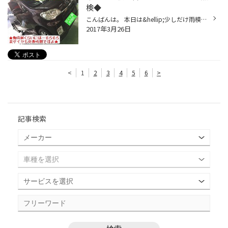
検◆
こんばんは。 本日は&hellip;少しだけ雨模様でしたね。 冷んやりしますが雨も必要ですよね。 いつもご利用頂いているHさん&hellip; 冬&rarr;夏タイヤ履き替え&メンテナンス。 ⬇︎冬&rarr;夏タイヤの履き替え&hellip; ⬇︎定期的な点検&交換(^O^)&hellip; ⬇︎点検されてますか？&hellip; ⬇︎定期点検大事...
2017年3月26日
<
1
2
3
4
5
6
>
記事検索