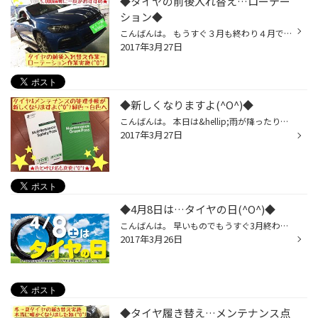
◆タイヤの前後入れ替え…ローテー
ション◆
こんばんは。 もうすぐ３月も終わり４月ですよ。 お出かけドライブ最高の季節到来。 その前にタイヤ点検お気軽にー。 いつもご利用頂いているMさん&hellip; 定期的なローテーション実施^_^ ⬇︎タイヤの前後入れ替え作業&hellip; アルミは有名メーカー(^O^) ⬇︎ど真ん中取り付け&hellip; お洒落カッコ...
2017年3月27日
◆新しくなりますよ(^O^)◆
こんばんは。 本日は&hellip;雨が降ったり止んだり。 天候が不順で寒かったです(T_T) タイヤ&メンテナンスの管理手帳が &hellip;新しくなりますよ(^O^)v 色と呼び名が変更になってます&hellip; ⬇︎新しくなりますよ(^O^)v 従来タイプ(^O^)&hellip; ⬇︎慣れ親しんだ メンパス(^O^) NEWタイプ(^O^)&hell...
2017年3月27日
◆4月8日は…タイヤの日(^O^)◆
こんばんは。 早いものでもうすぐ3月終わり&hellip; 入学式や入社式&hellip;新たなスタート。 私は何年前に入社したっけ(^O^)？ スタートではありませんが&hellip; 皆さまは4月8日が何の日か？ ご存知でしょうか(^O^)？ 実は&hellip; ★4月8日は&hellip;タイヤの日(^O^)★ ⬇︎タイヤ&メンテナンス無料...
2017年3月26日
◆タイヤ履き替え…メンテナンス点