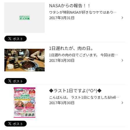
NASAからの報告！！
ワタシが特別NASAが好きなワケではありません。 ネットをダラダラ見てると目に入っちゃったのよ。 NASAの太陽観測衛星「ソーラー・ダイナミクス・オブザーバートリー」が 太陽活動の停滞を観測。なんと3/7～3/22の15日間連続で太陽黒点がゼロだった！ コレが何って事になりそうだが、 今年に入って...
2017年3月31日
1日遅れたが、肉の日。
1日遅れの肉の日でございます。 今回は岩国駅の東側にある、ブリヂストンタイヤの岩国営業所の皆様と 焼肉に行ってまいりました。 ウチのメンバーは遅れて到着したために、自分でジャンジャン焼いて 自分でジャンジャン食べました。 焼肉って楽しいよね。 しかし、年齢のせいか翌日に少し焼肉感が残...
2017年3月30日
◆ラスト1日ですよ(^O^)◆
こんばんは。 ラスト1日になりました&hellip; グルメ商品プレゼントキャンペーン 期間：3月17日（金）-31日（金） 期間中タイヤ4本お買い上げのお客様100名様に 抽選で・・・グルメ商品が当たるかも？ですよ。。。
2017年3月30日