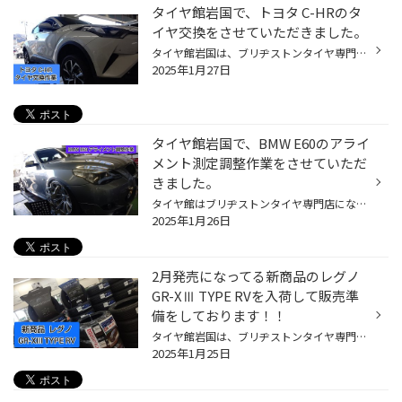
タイヤ館岩国で、トヨタ C-HRのタ
イヤ交換をさせていただきました。
タイヤ館岩国は、ブリヂストンタイヤ専門店になります。 今回はいつもご利用されているお客様からの依頼でタイヤ交換作業をさせていただきました。 今回取り付けするタイヤはコチラ！ プレイズ PX-RVⅡ 今までのタイヤを取り外して新しいタイヤを組み付けしていきます。 空気圧を充填しバランス調整...
2025年1月27日
タイヤ館岩国で、BMW E60のアライ
メント測定調整作業をさせていただ
きました。
タイヤ館はブリヂストンタイヤ専門店になります。 今回はいつもご利用されているBMW E60のお客様からの依頼でアライメント測定調整作業をさせていただきました。 リアタイヤの内側の減りが多いのを何とかしたいとの事でした。 コチラのBMWは前回も当店でアライメント測定調整作業をしているので、調...
2025年1月26日
2月発売になってる新商品のレグノ
GR-XⅢ TYPE RVを入荷して販売準
備をしております！！
タイヤ館岩国は、ブリヂストンタイヤ専門店になります。 今回は2025年2/1販売予定の期待の新商品、レグノ GR-XⅢ TYPE RVを入荷して販売準備をしております！！ 今までの同じカテゴリーはレグノ GRVⅡで2015年4月販売スタートだったので約10年ぶりのバージョンアップ♪ 新しいミニバン用のレグノを待っ...
2025年1月25日