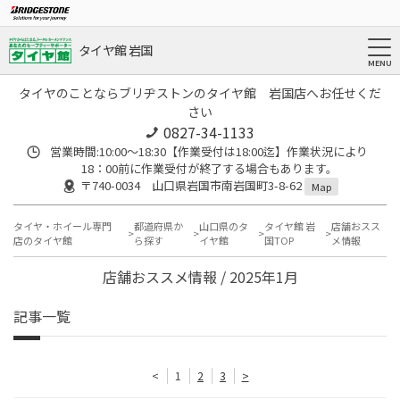
タイヤ館 岩国
タイヤのことならブリヂストンのタイヤ館 岩国店へお任せくだ
さい
0827-34-1133
営業時間:10:00〜18:30【作業受付は18:00迄】作業状況により
18：00前に作業受付が終了する場合もあります。
〒740-0034 山口県岩国市南岩国町3-8-62
Map
タイヤ・ホイール専門
都道府県か
山口県のタ
タイヤ館 岩
店舗おスス
店のタイヤ館
ら探す
イヤ館
国TOP
メ情報
店舗おススメ情報 / 2025年1月
記事一覧
<
1
2
3
>