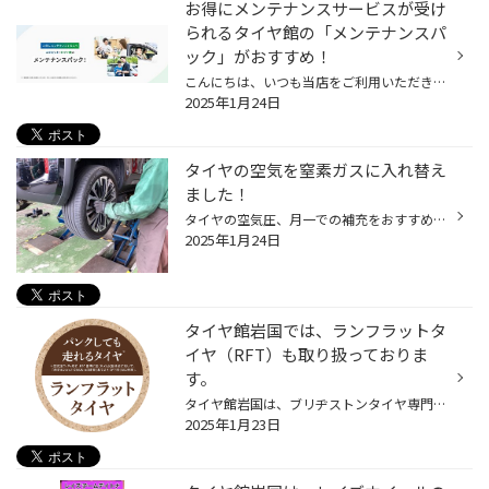
お得にメンテナンスサービスが受け
られるタイヤ館の「メンテナンスパ
ック」がおすすめ！
こんにちは、いつも当店をご利用いただきましてありがとうございます。 本日は、タイヤ館でお得にメンテナンスサービスを受けることができる 「メンテナンスパック」をご紹介いたします。 唐突ですが、普段、おクルマの管理をどのようにされていますか？ 当店にお越しいただくお客様にお聞きすると...
2025年1月24日
タイヤの空気を窒素ガスに入れ替え
ました！
タイヤの空気圧、月一での補充をおすすめしていますが わたくし上野のヤリスクロス、月一でもめんどくさくなって窒素ガスに入れ替えました♤ まず今入っているエアーを抜きます 窒素ガスにすると、補充の目安が3か月に1回になります♡ なんて楽チンなんでしょう 窒素のメリットって抜けづらいだけだと...
2025年1月24日
タイヤ館岩国では、ランフラットタ
イヤ（RFT）も取り扱っておりま
す。
タイヤ館岩国は、ブリヂストンタイヤ専門店になります。 実は…。 ブリヂストンタイヤにもランフラットタイヤ（RFT）があり、タイヤ館岩国店も取り扱っております。 最近は輸入車やレクサス等にも装着される車がちらほら。 新車装着タイヤ・ブリヂストンランフラットタイヤ（RFT）一覧はこちらから確...
2025年1月23日