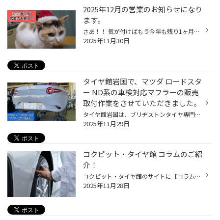
2025年12月の営業のお知らせになり
ます。
さあ！！ 気が付けばもう今年も残り1ヶ月ですよ！！ 計画を立てて必要な事から1つずつ消化していきましょう。 では、2025年12月の営業のお知らせになります。 12/3(水) 12/9(火) 12/10(水) 12/16(火) 12/17(水) 12/23(火) 12/24(水) 12/30(火) 12/31(水) こちらが定休日になります。 12/2(火)は営業...
2025年11月30日
タイヤ館岩国で、マツダ ロードスタ
ー ND系の車検対応マフラーの販売
取付作業をさせていただきました。
タイヤ館岩国は、ブリヂストンタイヤ専門店になります。 今回はいつもご利用されているお客様らの依頼で、増車したマツダ ロードスターND型の車検対応マフラーの販売取付作業をさせていただきました。 今回取り付けするマフラーはコチラ！ HKS マフラー リーガマックス スポーツ では、作業に入りま...
2025年11月29日
コクピット・タイヤ館 コラムのご紹
介！
コクピット・タイヤ館のサイトに【コラム】があるのはご存知でしょうか。 みなさんのおクルマのお悩みやタイヤに関するコラム記事を掲載しております。 この度は、『アライメント』や『コーティング』などのおクルマのメンテナンス、 タイヤに関連するコラム記事を掲載いたしました。 点検や交換の...
2025年11月28日