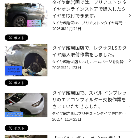
タイヤ館岩国では、ブリヂストン タ
イヤオンラインストアで購入したタ
イヤを取付できます。
タイヤ館岩国は、ブリヂストンタイヤ専門店になります。 今回は、ブリヂストン タイヤオンラインストアからスズキ ハスラーのお客様の依頼でタイヤ取り付け作業をさせていただきました。 取付日の3日ぐらい前に店舗にタイヤがブリヂストン オンラインストアから送られてきます。 今回取り付けするタ...
2025年11月24日
タイヤ館岩国店で、レクサスLSのタ
イヤ購入取付作業をしました。
タイヤ館岩国店 いつもホームページを閲覧頂き誠にありがとうございます！ 今回は レクサスLSのお客様からの依頼でタイヤ購入取付作業をさせていただきました。 取付したタイヤはレグノGRｰXⅢです。 撮り忘れておりましたので、装着した後の画像になります。申し訳ございません。 タイヤを新品に組み...
2025年11月23日
タイヤ館岩国で、スバル インプレッ
サのエアコンフィルター交換作業を
させていただきました。
タイヤ館岩国はブリヂストンタイヤ専門店になります。 今回はいつもご利用されているスバル インプレッサのお客様からの依頼でエアコンフィルターの交換作業をさせていただきました。 助手席のグローブボックスの奥にあります。 取り出して今までのエアコンフィルターと比べてみます。 左が今までの...
2025年11月22日