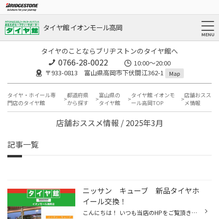
タイヤ館 イオンモール高岡
タイヤのことならブリヂストンのタイヤ館へ
0766-28-0022
10:00～20:00
〒933-0813 富山県高岡市下伏間江362-1
Map
タイヤ・ホイール専
都道府県
富山県の
タイヤ館 イオンモ
店舗おスス
門店のタイヤ館
から探す
タイヤ館
ール高岡TOP
メ情報
店舗おススメ情報 / 2025年3月
記事一覧
ニッサン キューブ 新品タイヤホ
イール交換！
こんにちは！ いつも当店のHPをご覧頂きありがとうございます♪ 本日ご紹介するのは ニッサン キューブ 新品タイヤホイール交換です！ エコピアNH200C 175/60R16になります！ ホイールは DEAN CROSS COUNTRY Color:マーガレットホワイト になります！ ↑ 装着画像になります！ レトロでクラシカルなデ...