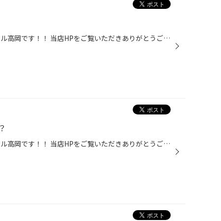
こんにちは！ タイヤ館イオンモール高岡です！！ 当店HPをご覧いただきありがとうございます(^-^) 今回はスズキ・ＭＲワゴンのタイヤ交換作業をご紹介！ お選びいただいたのは“信頼と実績のブリザック”、ブリザックVRX2! 詳しくはこちらをご覧ください→BLIZZAK VRX2 製品特徴：装着率No.1スタッドレ...
？
こんにちは！ タイヤ館イオンモール高岡です！！ 当店HPをご覧いただきありがとうございます(≧▽≦) 年末に差しかかり、大掃除してるよ！という方もいらっしゃるかと思います。 そこで、愛車のメンテナンス→オイル交換はいかがでしょうか。 当店ではタイヤだけでなく オイル交換も実施中！ お気軽にお...