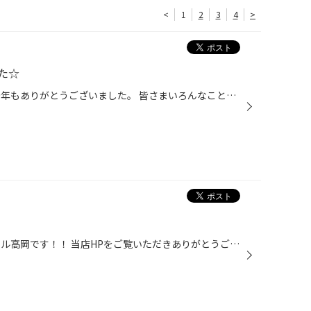
<
1
2
3
4
>
た☆
今年も本日で最後です！ 皆さま今年もありがとうございました。 皆さまいろんなことがあり、本日今年最後の日を 迎えていると思います。 「早かった」 「長かった」 人それぞれ様々だと思います。 本当にありがとうございました。 良いお年を！！
こんにちは！ タイヤ館イオンモール高岡です！！ 当店HPをご覧いただきありがとうございます☆彡 2022年も残すところ2日・・早いものですね。 2023年はどんな年になるのでしょう。 いい年になればと願っております(^－^) さて、今回はトヨタ スペイドのタイヤ交換作業をご紹介！ お選びいただいたの...