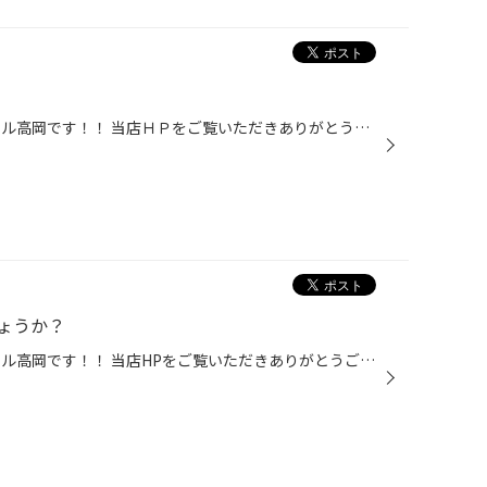
こんにちは！ タイヤ館イオンモール高岡です！！ 当店ＨＰをご覧いただきありがとうございます。 本格的な降雪があり、路面状況が悪くなると 増えるのがパンクです。 このタイヤは内部のゴムがけずれ、タイヤを構成する“コード”が見えてしまうほど 損傷していました。 修理不可能な状態のため、新品...
ょうか？
こんにちは！ タイヤ館イオンモール高岡です！！ 当店HPをご覧いただきありがとうございます！ 突然ですが・・ 愛車のバッテリー、元気ですか？ バッテリーは寒さに弱いです(>_<) いつ交換したか覚えていないという方！ 当店ではバッテリーの点検を無料で実施しています☆ お気軽にお申しつけくださ...