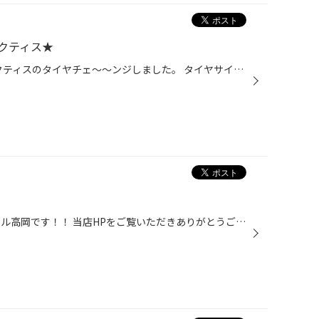
クティス★
こ～んに～ちは～～☆ トヨタ ラクティスのタイヤチェ～～ンジしました。 タイヤサイズ 175/60Ｒ16 ブリザック ＶＲＸ２へチェ～～～ンジしました。 ありがとうございました☆ ☆スタッドレスタイヤのことならタイヤ専門店のタイヤ館へお任せください★
こんにちは！ タイヤ館イオンモール高岡です！！ 当店HPをご覧いただきありがとうございます(^o^)丿 今回はダイハツ・ミラココアのタイヤ交換作業をご紹介！ 交換前のタイヤはこちらです→ 全体的にすり減ってしまっています・・ このタイヤでは雪道は不安です(>_<) そこでお選びいただいたのは “ブ...