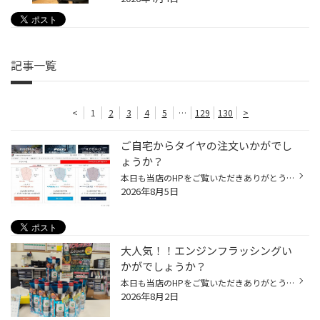
記事一覧
<
1
2
3
4
5
…
129
130
>
ご自宅からタイヤの注文いかがでし
ょうか？
本日も当店のHPをご覧いただきありがとうございます！！ 新品のタイヤが欲しいけど店に来るのが面倒な方々に朗報です！ 実はオンラインでもタイヤの購入から作業の予約までできちゃうんです！！ しかし、それだけでは終わらないのがブリヂストンです！ なんと、オンラインショップ上でタイヤの分か...
2026年8月5日
大人気！！エンジンフラッシングい
かがでしょうか？
本日も当店のHPをご覧いただきありがとうございます！ 最近お客様から大変人気なエンジンフラッシング作業をご紹介させていただきます 【作業手順】 まずはフラッシング剤を入れていきます！ 入れ終わったらエンジンをかけて15分ほど待ちます！！ ここで待つことでエンジン内に蓄積された煤などが洗...
2026年8月2日