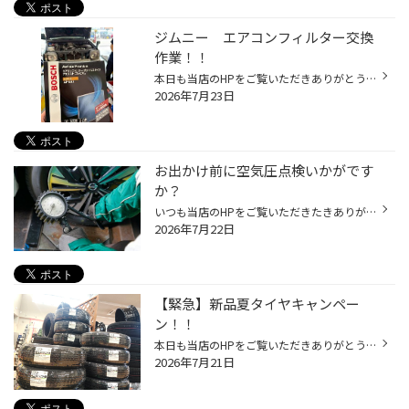
ジムニー エアコンフィルター交換
作業！！
本日も当店のHPをご覧いただきありがとうございます！ 本日はジムニーのエアコンフィルター交換作業をご紹介します！！ 本日使用するエアコンフィルターはコチラ！！ コチラのエアコンフィルターは脱臭や抗菌効果のあるものです！！ では、現在使用しているエアコンフィルターを外します！！ コチラ...
2026年7月23日
お出かけ前に空気圧点検いかがです
か？
いつも当店のHPをご覧いただきたきありがとうございます！！ 暑い日が続いていますが、皆様いかがお過ごしでしょうか！ これから夏休みやお盆休みなどで、長距離ドライブを予定されている方も多いのではないでしょうか？ お出かけ前にぜひ確認していただきたいのが「タイヤの空気圧」です！ 空気圧...
2026年7月22日
【緊急】新品夏タイヤキャンペー
ン！！
本日も当店のHPをご覧いただきありがとうございます！！ なんと！！本日より１０日間【フィネッサ】【NEWNO】の２銘柄が割引になります！！ 店内表示価格より15％OFFの特大キャンペーンです！！ みなさま！今年の2月発売の最新タイヤがお求めやすい価格で販売中です！！ みなさま、お早めに当店まで...
2026年7月21日