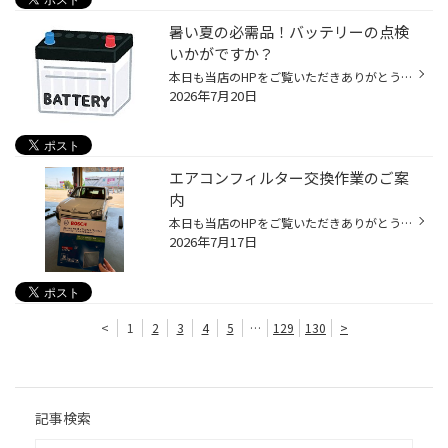
暑い夏の必需品！バッテリーの点検
いかがですか？
本日も当店のHPをご覧いただきありがとうございます！ 夏に多いクルマのトラブルのひとつが「バッテリー上がり」です！ 夏場はエアコンを使用する機会が増えるため、バッテリーにかかる負担も大きくなります。 特に、・エンジンのかかりが悪い・ライトが暗く感じる・バッテリーを交換してから数年経...
2026年7月20日
エアコンフィルター交換作業のご案
内
本日も当店のHPをご覧いただきありがとうございます 本日はプロボックスのエアコンフィルター交換をご紹介します！ コチラが本日作業するお車と取り付けるエアコンフィルターです！！ アリストフレッシュは抗ウィルス性能や抗菌性能が高い商品になっております！！ 取り外したエアコンフィルターが...
2026年7月17日
<
1
2
3
4
5
…
129
130
>
記事検索