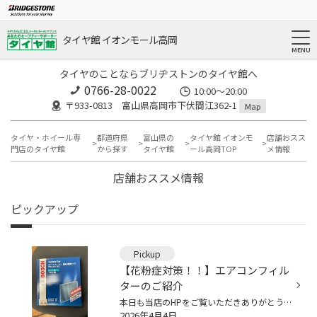
タイヤ館 イオンモール高岡
タイヤのことならブリヂストンのタイヤ館へ
0766-28-0022
10:00～20:00
〒933-0813 富山県高岡市下伏間江362-1
Map
タイヤ・ホイール専
都道府県
富山県の
タイヤ館 イオンモ
店舗おスス
門店のタイヤ館
から探す
タイヤ館
ール高岡TOP
メ情報
店舗おススメ情報
ピックアップ
Pickup
【花粉症対策！！】エアコンフィル
ターのご紹介
本日も当店のHPをご覧いただきありがとうございます 本日は花粉症の皆様に朗報です！！ 車のエアコンフィルター最後にいつ交換しましたか？ 実は車のエアコンフィルターは１年ごとか１万キロごとでの交換が推奨されているんです！ エアコンフィルターは実は短命なんです！ 当店では花粉を抑制するエ...
2026年4月4日