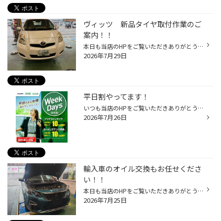
ヴィッツ 新品タイヤ取付作業のご
案内！！
本日も当店のHPをご覧いただきありがとうございます！！ 本日はコチラのヴィッツのタイヤ交換作業をご紹介します！！ コチラが元々ヴィッツについていたタイヤです！ ミゾがもうほとんどない状態です！ この状態で走行をしてしまうと、雨の日の制動距離が大きく伸びてしまう可能性が高いです！！ 本...
2026年7月29日
平日割やってます！
いつも当店のHPをご覧いただきありがとうございます！ イオンモール高岡店で平日割が始まりました！！ 週末は混み合いがちですが、平日は待ち時間も少なく スタッフがじっくり点検・ご説明できるのが大きなメリットです！！ また、点検を基にお客様にぴったりなオイルやタイヤなどをご紹介させてい...
2026年7月26日
輸入車のオイル交換もお任せくださ
い！！
本日も当店のHPをご覧いただきありがとうございます！ 本日はプジョーのオイルとエレメントの交換作業をご紹介します！！ アンダーパネルを外しオイルを抜いていきます！ エレメントも外していきます！！ 抜けきったらドレンボルトとエレメントを緩まないよう規定のトルクで締めていきます！ オイル...
2026年7月25日