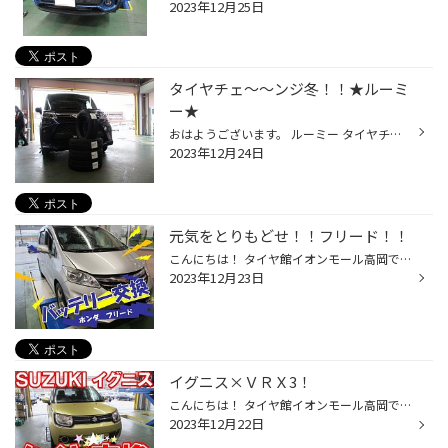
2023年12月25日
タイヤチェ～～ンジ冬！！★ルーミ
ー★
おはようございます。 ルーミー タイヤチェ～～ンジしました。 タイヤサイズ 165/65R14 ブリザック ＶＲＸ３へチェ～～ンジしました。 ありがとうございました！ ミニ四駆コース設置中♪ お気軽にご来店ください(≧∇≦) ＊Instagram＊ 当店のInstagramもぜひご覧ください！ HPとはまた違った投稿内容を...
2023年12月24日
元気をとりもどせ！！フリード！！
こんにちは！ タイヤ館イオンモール高岡です！！ 当店HPをご覧いただきありがとうございます(≧▽≦) 本日はホンダ・フリードのバッテリー交換作業をご紹介☆ バッテリー点検の結果“要交換”と診断されたため ご購入いただきました。 お選びいただいたのは環境対応車対応のバッテリー！ エナジーウィズ・...
2023年12月23日
イグニス×ＶＲＸ3！
こんにちは！ タイヤ館イオンモール高岡です！！ 当店HPをご覧いただきありがとうございます(≧▽≦) スズキ・イグニスオーナー様にタイヤをご購入いただきました！ お選びいただいたのはブリザック史上最高性能の ブリザックVRX3！ 詳しくはこちらをご覧ください→ BLIZZAK VRX3 製品特徴：装着率No.1...
2023年12月22日