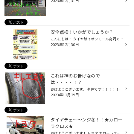
2023年12月31日
安全点検！いかがでしょうか？
こんにちは！ タイヤ館イオンモール高岡です！ 当店HPをご覧いただきありがとうございます(^^♪ 本日オススメするのは無料の“安全点検”！ 点検所要時間は、約15～20分程度！ もちろん気になるところだけでもＯＫ！！ 『カーライフの日常点検として』や『お出かけ前』に、お気軽にお立ち寄り下さい！ ...
2023年12月30日
これは神のお告げなので
は・・・・！？
おはようございます。 事件です！！！！！ こちらをご覧ください！ パンクしたと来店されたお客様のタイヤです！ タイヤの横 キレてます！ これは 修理できません！ 雪で路肩のブロックが見えない・・・・曲がるときに ひっかけてしまった・・・・ タイヤ キレて パンク・・・ よくあります。仕方な...
2023年12月29日
タイヤチェ～～ンジ冬！！★カロー
ラクロス★
おはようございます！ トヨタ カローラクロス タイヤチェ～～ンジしました。 ブリザック ＶＲＸ３ タイヤサイズ 215/60Ｒ17へチェ～～ンジしました。 これで雪道安心ですね！ ありがとうございました。 年末年始の営業案内 ＊Instagram＊ 当店のInstagramもぜひご覧ください！ HPとはまた違った投稿...