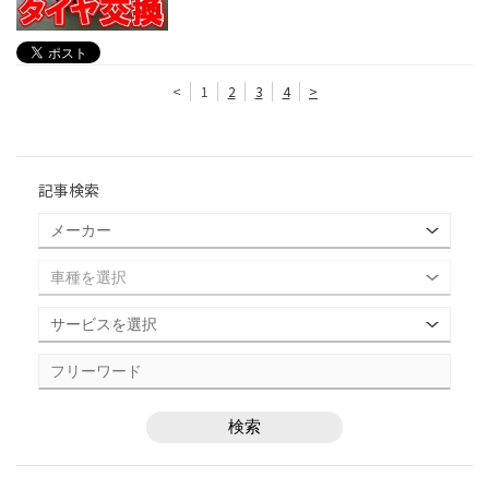
<
1
2
3
4
>
記事検索