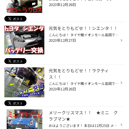
2023年12月28日
元気をとりもどせ！！シエンタ！！
こんにちは！ タイヤ館イオンモール高岡です！！ 当店HPをご覧いただきありがとうございます(^^♪ 今年も残すところ5日・・早いものです。 本日はトヨタ・シエンタのバッテリー交換作業をご紹介☆ アイドリングストップ車対応バッテリー エナジーウィズ・エコロングセーブISに交換！ サイズはS-95です...
2023年12月27日
元気をとりもどせ！！ラクティ
ス！！
こんにちは！ タイヤ館イオンモール高岡です！！ 当店HPをご覧いただきありがとうございます(^^)/ 今回はトヨタ・ラクティスのバッテリー交換作業をご紹介☆ 交換前のバッテリーです。 2019年2月交換のバッテリーで4年以上使用されていました。 使用状況にもよりますが、3年を過ぎると バッテリーの...
2023年12月26日
メリークリスマス！！ ★ミニ ク
ラブマン★
おはようございます！ 本日は12月25日 メリークリスマス！！ みんな～～ サンタクロースからプレゼントは届きましたか！？ 私 「かっこええ車が欲しいと」サンタさんにお願いしたのですが・・・・ 朝 カーポートにあると信じて、朝起きました・・・・ 無いです・・・・ そりゃそうです、子供たちだ...