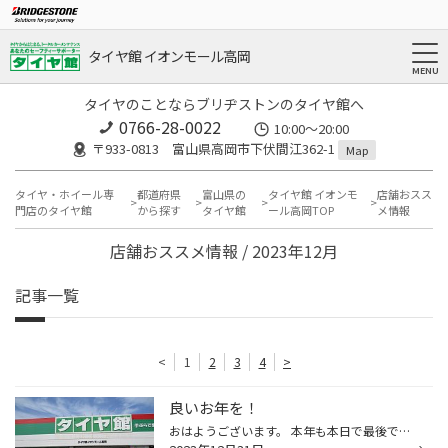
タイヤ館 イオンモール高岡
タイヤのことならブリヂストンのタイヤ館へ
0766-28-0022
10:00～20:00
〒933-0813 富山県高岡市下伏間江362-1
Map
タイヤ・ホイール専
都道府県
富山県の
タイヤ館 イオンモ
店舗おスス
門店のタイヤ館
から探す
タイヤ館
ール高岡TOP
メ情報
店舗おススメ情報 / 2023年12月
記事一覧
<
1
2
3
4
>
良いお年を！
おはようございます。 本年も本日で最後です。 長く感じた・あっという間だった、 いろいろあったなど 様々だと思います。 本日の営業は18時までです。 今年もありがとうございました。 良いお年を！！ 年末年始の営業案内 ＊Instagram＊ 当店のInstagramもぜひご覧ください！ HPとはまた違った投稿...