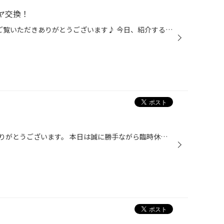
イヤ交換！
こんにちは！ いつも当店のHPをご覧いただきありがとうございます♪ 今日、紹介する作業はコチラ！ タイヤの製造年数が17年で約７年ほど経過していて、タイヤのゴムも硬く、 スタッドレスタイヤとしての使用は厳しいため、交換となりました！ 交換するタイヤはコチラ！ ブリヂストンのスタッドレスタ...
いつも当店をご利用いただき、ありがとうございます。 本日は誠に勝手ながら臨時休業とさせていただきます。 明日は通常営業です。