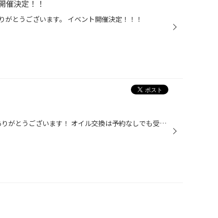
開催決定！！
りがとうございます。 イベント開催決定！！！
いつも当店のHPをご覧いただきありがとうございます！ オイル交換は予約なしでも受付しています！ お気軽にご用命ください。 オイルを抜く前にキャップを外します オイルを抜いていきます 抜け切ったら新しいオイルを入れ、量を確認。 オイル漏れがないか確認したら作業終了です！ 時間は約30分！ ...