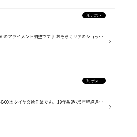
本日ご紹介しますのがコチラ CX-60のアライメント調整です♪ おそらくリアのショックを変えたので・・・ といったところでしょうか？ アライメント調整、是非当店にお任せください！！ 本日も閲覧ありがとうございました！ バイバイ(^^)/ ＊Instagram＊ 当店のInstagramもぜひご覧ください！ HPとは...
今日、紹介する作業はコチラ！ N-BOXのタイヤ交換作業です。 19年製造で5年程経過しています。 タイヤのミゾも少なくなっていたため、 交換となりました！ 交換するタイヤがコチラ！ ブリザック VRX３になります。 お車に装着するとこんなかんじです。 N-BOXさん タイヤご購入ありがとうございまし...