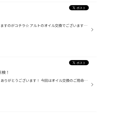
はい！こんにちは！ 本日ご紹介しますのがコチラ☆ アルトのオイル交換でございます♪ では早速作業していくぅ！！ まず古いオイルを抜いていきます。 しっかり抜いたら・・・ ドレンボルトを規定の力で締めます。 んでもって オイル、注入！！ その後はエンジンかけて・・・ オイルの量をチェック♪ ...
点検！
いつも当店のHPをご覧いただき、ありがとうございます！ 今回はオイル交換のご用命をいただきました！ 今の時期は比較的、予約枠が空いていますのですぐ作業できますよ☆ 今回はオイルとエレメントの交換です！ 古いオイルを抜いていきます。 一緒にエレメントも交換します！ 最後に新しいエンジンオ...