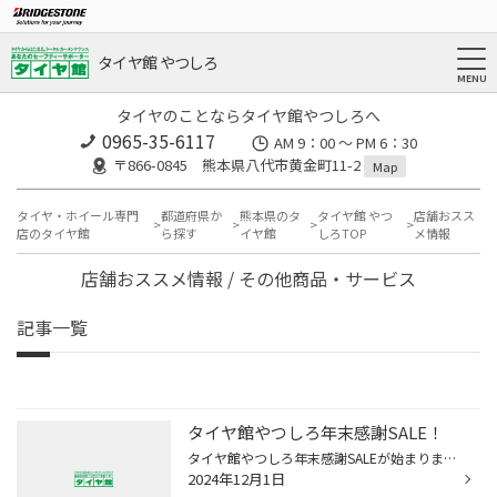
タイヤ館 やつしろ
タイヤのことならタイヤ館やつしろへ
0965-35-6117
AM 9：00 ～ PM 6：30
〒866-0845 熊本県八代市黄金町11-2
Map
タイヤ・ホイール専門
都道府県か
熊本県のタ
タイヤ館 やつ
店舗おスス
店のタイヤ館
ら探す
イヤ館
しろTOP
メ情報
店舗おススメ情報 / その他商品・サービス
記事一覧
タイヤ館やつしろ年末感謝SALE！
タイヤ館やつしろ年末感謝SALEが始まりました！ 年末感謝SALEの内容は……、な、、なんと！(*ﾟДﾟ*) ブリヂストンタイヤ15%OFF！(一部商品を除く) オイル交換 ワイパー交換 バッテリー交換が10%OFF！ スタッドレスタイヤ予約受付中！ 詳しくはスタッフに問い合わせ下さい！(●⁰౪⁰●) ご来店お待ちしてお...
2024年12月1日