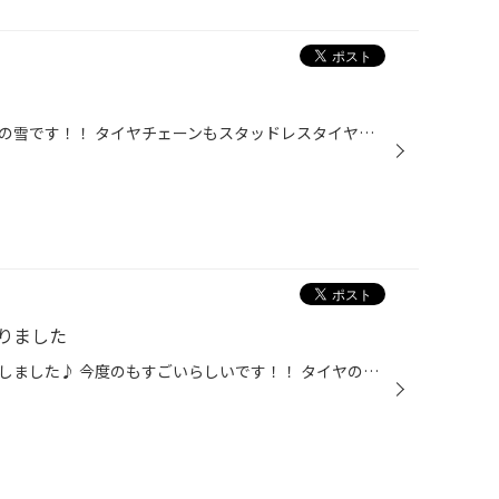
ここは本当に九州？と思うくらいの雪です！！ タイヤチェーンもスタッドレスタイヤも完売間近！
りました
先日、アライメントの機械を新調しました♪ 今度のもすごいらしいです！！ タイヤの減り方が気になる方、クルマがふらつく気がする方 ぜひご来店くださ～い(*^。^*)