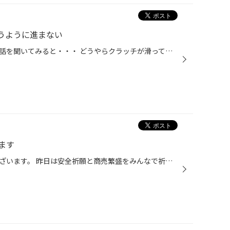
うように進まない
今回の相談は、Ｋ様のバネット 話を聞いてみると・・・ どうやらクラッチが滑ってるみたいだ。 クラッチが滑る」とは、走行中 アクセル ペダルを踏み込んでも、エンジン回転だけが あがり、スピードがついて行かない事を言います。 そのまま走行を続けると、全く走行でき なくなります(T_T) このよ...
ます
みなさま明けましておめでとうございます。 昨日は安全祈願と商売繁盛をみんなで祈願いたしました。 そしてその後はお楽しみ 新年会(*^。^*) 今年もタイヤ館やつしろ元気いっぱいがんばます！！