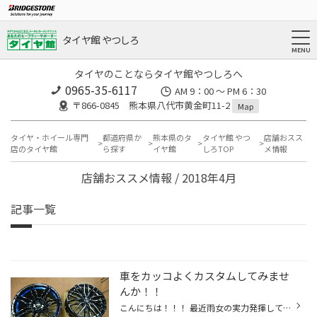
タイヤ館 やつしろ
タイヤのことならタイヤ館やつしろへ
0965-35-6117
AM 9：00 ～ PM 6：30
〒866-0845 熊本県八代市黄金町11-2
Map
タイヤ・ホイール専門
都道府県か
熊本県のタ
タイヤ館 やつ
店舗おスス
店のタイヤ館
ら探す
イヤ館
しろTOP
メ情報
店舗おススメ情報 / 2018年4月
記事一覧
車をカッコよくカスタムしてみませ
んか！！
こんにちは！！！ 最近雨女の実力発揮していますわたなべです(´・ω・`) 天気予報見るたびに ……なんでぇ…日頃の行いかなぁ… と、毎週言っております(笑) と！そんなことはさておき、 愛車をカッコよくしたい！！と思いのお方！！！ カスタムの第一歩は足廻りから！！！ タイヤホイールや車高調を変え...