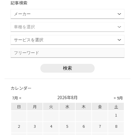
記事検索
カレンダー
2026年8月
7月 <
> 9月
日
月
火
水
木
金
土
1
2
3
4
5
6
7
8