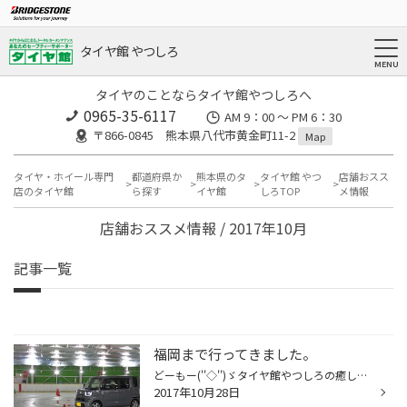
タイヤ館 やつしろ
タイヤのことならタイヤ館やつしろへ
0965-35-6117
AM 9：00 ～ PM 6：30
〒866-0845 熊本県八代市黄金町11-2
Map
タイヤ・ホイール専門
都道府県か
熊本県のタ
タイヤ館 やつ
店舗おスス
店のタイヤ館
ら探す
イヤ館
しろTOP
メ情報
店舗おススメ情報 / 2017年10月
記事一覧
福岡まで行ってきました。
どーもー(''◇'')ゞタイヤ館やつしろの癒し担当シンヤです。 24日 福岡の飯塚までスタッドレス講習に3時間かけて行って来ました。 試乗してきましたよ。 初めてのスタッドレス しかも氷上( ˘•ω•˘ ) 最初ビビッてチビリそうでしたよ。 最後の方は『うぇ～ぃ(*‘∀‘)』って楽しんでましたけどｗ ブリヂス...
2017年10月28日