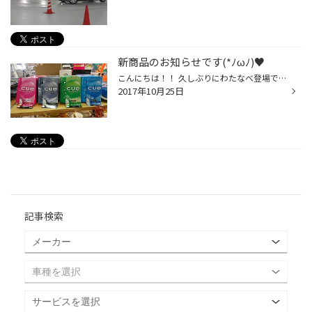
新商品のお知らせです(*ﾉωﾉ)♥
こんにちは！！ 久しぶりにわたなべ登場です(=ﾟωﾟ)ﾉ☆彡 最近本格的に冬の寒さになってきましたね… 今年も残すところあと２ヶ月となりました！！ 1年間てあっという間にすぎていきますね…(; ･`д･´) 寒暖差が激しいのでお体に気を付けてお過ごしください(>_<)！！ さて！！ 新商品のおしらせです！！°...
2017年10月25日
記事検索