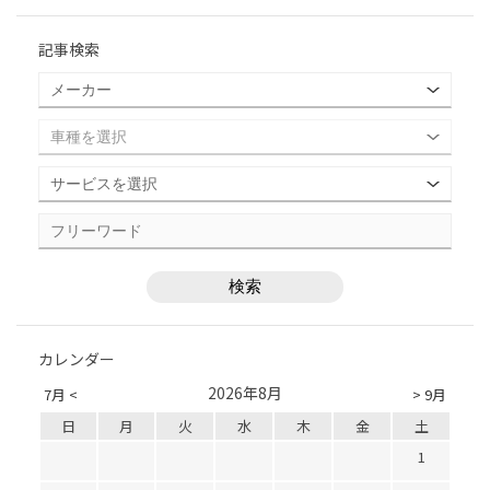
記事検索
カレンダー
2026年8月
7月 <
> 9月
日
月
火
水
木
金
土
1