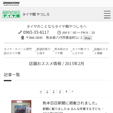
タイヤ館 やつしろ
タイヤのことならタイヤ館やつしろへ
0965-35-6117
AM 9：00 ～ PM 6：30
〒866-0845 熊本県八代市黄金町11-2
Map
タイヤ・ホイール専門
都道府県か
熊本県のタ
タイヤ館 やつ
店舗おスス
店のタイヤ館
ら探す
イヤ館
しろTOP
メ情報
店舗おススメ情報 / 2015年2月
記事一覧
<
1
2
3
4
>
熊本日日新聞に掲載されました。
新聞に載りましたぁ みんな卒業する子どもたちも社長も良い記念になりました。 是非、夜間ライトアップ 見に来てくださ～い。