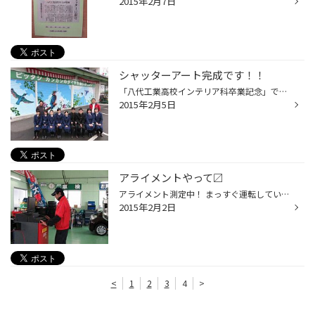
2015年2月7日
シャッターアート完成です！！
「八代工業高校インテリア科卒業記念」できあがりましたぁ～～～～ 夜間は10時までライトアップしています。 タイヤ館やつしろの近くをお通りの際は是非見に来てください。 そして、なんと熊日新聞が取材にやってきました。 寒い中、がんばった子どもたち、ご褒美の中華です♪
2015年2月5日
アライメントやって〼
アライメント測定中！ まっすぐ運転しているはずなのに車体がフラフラしたり タイヤの片側だけがすり減ったりしてませんか？ そんな時は タイヤ館やつしろで アライメント測定＆調整を♪
2015年2月2日
<
1
2
3
4
>